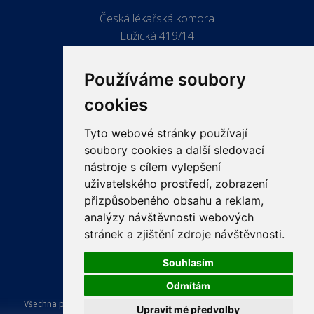
Česká lékařská komora
Lužická 419/14
779 00 Olomouc
Používáme soubory
cookies
Tyto webové stránky používají
ODKAZY
soubory cookies a další sledovací
PRO LÉKAŘE
nástroje s cílem vylepšení
uživatelského prostředí, zobrazení
PRO VEŘEJNOST
přizpůsobeného obsahu a reklam,
VZDĚLÁVÁNÍ
analýzy návštěvnosti webových
stránek a zjištění zdroje návštěvnosti.
Souhlasím
Odmítám
Všechna práva vyhrazena Česká lékařská komora. Tvorba a provoz
Upravit mé předvolby