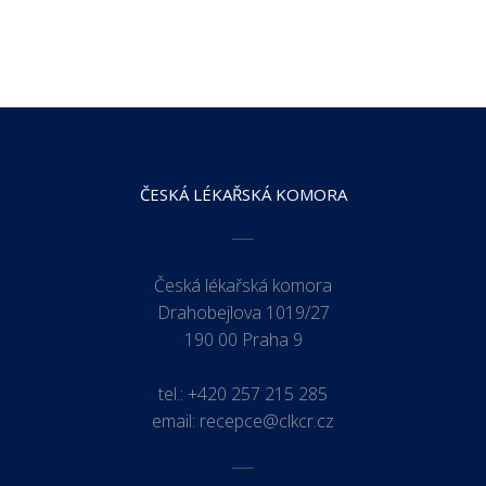
ČESKÁ LÉKAŘSKÁ KOMORA
Česká lékařská komora
Drahobejlova 1019/27
190 00 Praha 9
tel.:
+420 257 215 285
email:
recepce@clkcr.cz