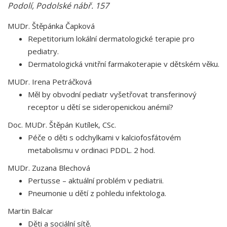
Podolí, Podolské nábř. 157
MUDr. Štěpánka Čapková
Repetitorium lokální dermatologické terapie pro
pediatry.
Dermatologická vnitřní farmakoterapie v dětském věku.
MUDr. Irena Petráčková
Měl by obvodní pediatr vyšetřovat transferinový
receptor u dětí se sideropenickou anémií?
Doc. MUDr. Štěpán Kutílek, CSc.
Péče o děti s odchylkami v kalciofosfátovém
metabolismu v ordinaci PDDL. 2 hod.
MUDr. Zuzana Blechová
Pertusse – aktuální problém v pediatrii.
Pneumonie u dětí z pohledu infektologa.
Martin Balcar
Děti a sociální sítě.