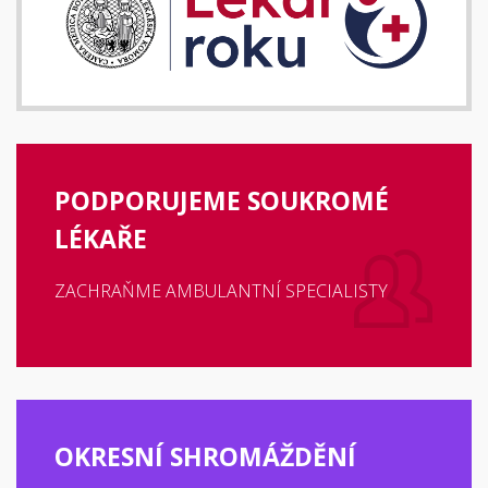
PODPORUJEME SOUKROMÉ
LÉKAŘE
ZACHRAŇME AMBULANTNÍ SPECIALISTY
OKRESNÍ SHROMÁŽDĚNÍ