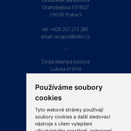
Drahobejlova 1019/27
190 00 Praha 9
tel.:
+420 257 215 285
email:
recepce@clkcr.cz
Česká lékařská komora
Lužická 419/14
779 00 Olomouc
Používáme soubory
cookies
Tyto webové stránky používají
ODKAZY
soubory cookies a další sledovací
PRO LÉKAŘE
nástroje s cílem vylepšení
uživatelského prostředí, zobrazení