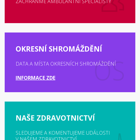
ZACHRAŇME AMBULANTNÍ SPECIALISTY
OKRESNÍ SHROMÁŽDĚNÍ
DATA A MÍSTA OKRESNÍCH SHROMÁŽDĚNÍ
INFORMACE ZDE
NAŠE ZDRAVOTNICTVÍ
SLEDUJEME A KOMENTUJEME UDÁLOSTI
V NAŠEM ZDRAVOTNICTVÍ