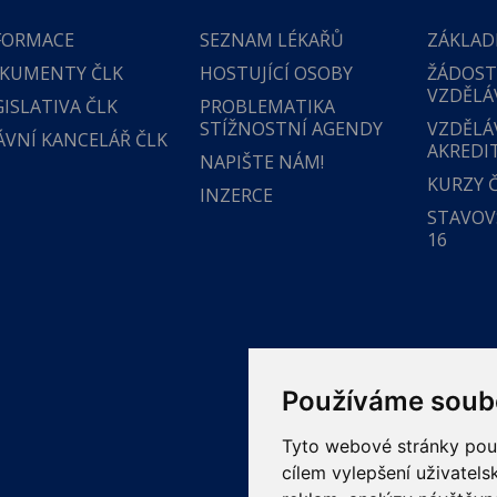
FORMACE
SEZNAM LÉKAŘŮ
ZÁKLAD
KUMENTY ČLK
HOSTUJÍCÍ OSOBY
ŽÁDOST
VZDĚLÁ
GISLATIVA ČLK
PROBLEMATIKA
STÍŽNOSTNÍ AGENDY
VZDĚLÁ
ÁVNÍ KANCELÁŘ ČLK
AKREDI
NAPIŠTE NÁM!
KURZY 
INZERCE
STAVOVS
16
Používáme soub
Tyto webové stránky použí
cílem vylepšení uživatel