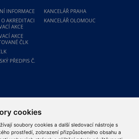
NÍ INFORMACE
KANCELÁŘ PRAHA
 O AKREDITACI
KANCELÁŘ OLOMOUC
VACÍ AKCE
VACÍ AKCE
TOVANÉ ČLK
ČLK
KÝ PŘEDPIS Č.
ory cookies
vají soubory cookies a další sledovací nástroje s
ského prostředí, zobrazení přizpůsobeného obsahu a