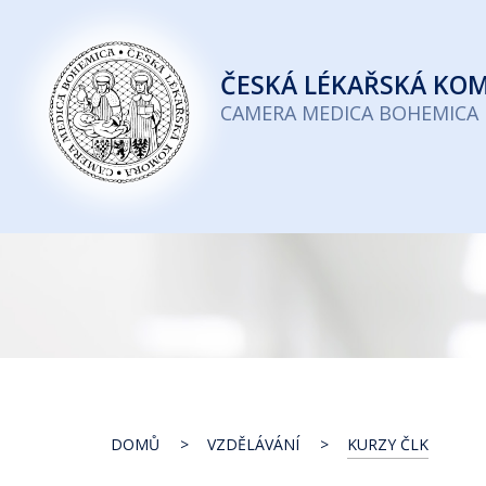
Česká
lékařská
ČESKÁ
LÉKAŘSKÁ KO
komora
CAMERA MEDICA BOHEMICA
DOMŮ
VZDĚLÁVÁNÍ
KURZY ČLK