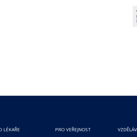
O LÉKAŘE
PRO VEŘEJNOST
VZDĚLÁV