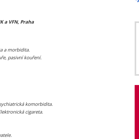
UK a VFN, Praha
ta a morbidita.
ře, pasivní kouření.
Psychiatrická komorbidita.
lektronická cigareta.
atele.