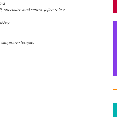
ová
 specializovaná centra, jejich role v
léčby.
k skupinové terapie.