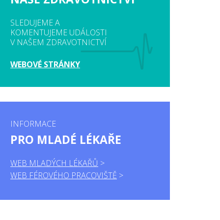
SLEDUJEME A
KOMENTUJEME UDÁLOSTI
V NAŠEM ZDRAVOTNICTVÍ
WEBOVÉ STRÁNKY
INFORMACE
PRO MLADÉ LÉKAŘE
WEB MLADÝCH LÉKAŘŮ
WEB FÉROVÉHO PRACOVIŠTĚ