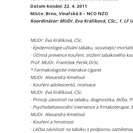
Datum konání: 22. 4. 2011
Místo: Brno, Vinařská 6 – NCO NZO
Koordinátor: MUDr. Eva Králíková, CSc., 1. LF 
MUDr. Eva Králíková, CSc.
·
Epidemiologie užívání tabáku, související mortali
·
Účinná prevence kouření, složení tabákového kou
Prof. MUDr. František Perlík,DrSc.
*
Farmakologické interakce cigaret
MUDr. Alexandra Kmeťová
·
Kouření adolescentů, motivace
MUDr. Eva Králíková, CSc.
·
Princip závislosti na tabáku, diagnostika, léčba. 
·
Psychobehaviorální intervence a frmakoterapie. E
MUDr. Alexandra Kmeťová
·
Kouření a hmotnost
·
Léčba závislosti na tabáku s podporou zaměstnav