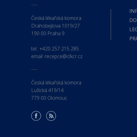
IN
Česká lékařská komora
DO
Drahobejlova 1019/27
LE
190 00 Praha 9
PR
tel.:
+420 257 215 285
email:
recepce@clkcr.cz
Česká lékařská komora
Lužická 419/14
779 00 Olomouc