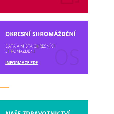
OKRESNÍ SHROMÁŽDĚNÍ
DATA A MÍSTA OKRESNÍCH
SHROMÁŽDĚNÍ
INFORMACE ZDE
NAŠE ZDRAVOTNICTVÍ