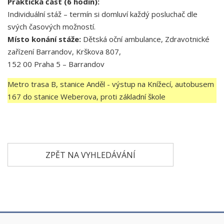
Praktická část (6 hodin):
Individuální stáž – t
ermín si domluví každý posluchač dle
svých časových možností.
Místo konání stáže:
Dětská oční ambulance, Zdravotnické
zařízení Barrandov, Krškova 807,
152 00 Praha 5 – Barrandov
Metro trasa B, stanice Anděl - výstup na Knížecí, autobusem
167 do stanice Weberova, proti základní škole
ZPĚT NA VYHLEDÁVÁNÍ