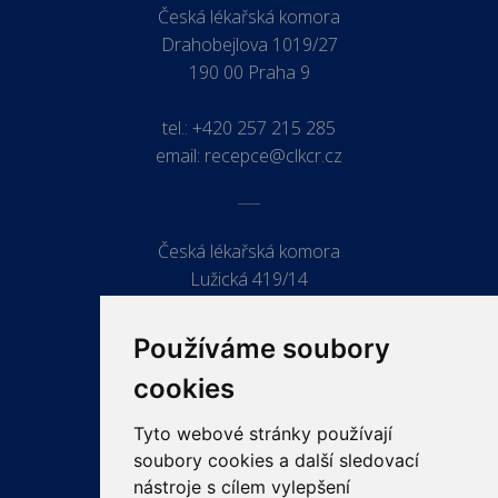
Česká lékařská komora
Drahobejlova 1019/27
190 00 Praha 9
tel.:
+420 257 215 285
email:
recepce@clkcr.cz
Česká lékařská komora
Lužická 419/14
779 00 Olomouc
Používáme soubory
cookies
Tyto webové stránky používají
ODKAZY
soubory cookies a další sledovací
PRO LÉKAŘE
nástroje s cílem vylepšení