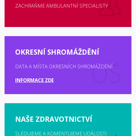
ZACHRAŇME AMBULANTNÍ SPECIALISTY
OKRESNÍ SHROMÁŽDĚNÍ
DATA A MÍSTA OKRESNÍCH SHROMÁŽDĚNÍ
INFORMACE ZDE
NAŠE ZDRAVOTNICTVÍ
SLEDUJEME A KOMENTUJEME UDÁLOSTI