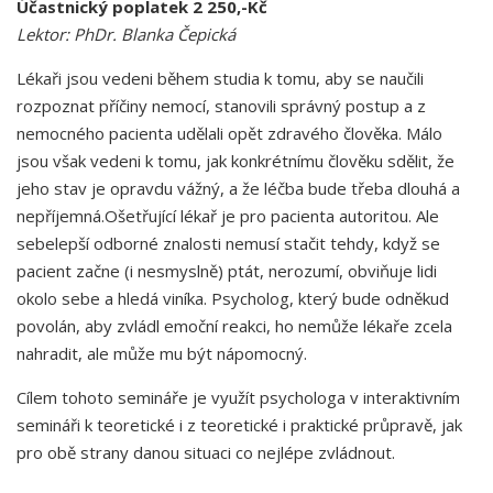
Účastnický poplatek 2 250,-Kč
Lektor: PhDr. Blanka Čepická
Lékaři jsou vedeni během studia k tomu, aby se naučili
rozpoznat příčiny nemocí, stanovili správný postup a z
nemocného pacienta udělali opět zdravého člověka. Málo
jsou však vedeni k tomu, jak konkrétnímu člověku sdělit, že
jeho stav je opravdu vážný, a že léčba bude třeba dlouhá a
nepříjemná.Ošetřující lékař je pro pacienta autoritou. Ale
sebelepší odborné znalosti nemusí stačit tehdy, když se
pacient
začne
(i nesmyslně) ptát, nerozumí, obviňuje lidi
okolo sebe a hledá viníka.
Psycholog, který bude odněkud
povolán, aby zvládl emoční reakci, ho nemůže lékaře zcela
nahradit, ale může mu být nápomocný.
Cílem tohoto semináře je využít psychologa
v interaktivním
semináři k teoretické i z teoretické i praktické průpravě, jak
pro obě strany
danou situaci co nejlépe zvládnout.