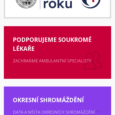
PODPORUJEME SOUKROMÉ
LÉKAŘE
ZACHRAŇME AMBULANTNÍ SPECIALISTY
OKRESNÍ SHROMÁŽDĚNÍ
DATA A MÍSTA OKRESNÍCH SHROMÁŽDĚNÍ