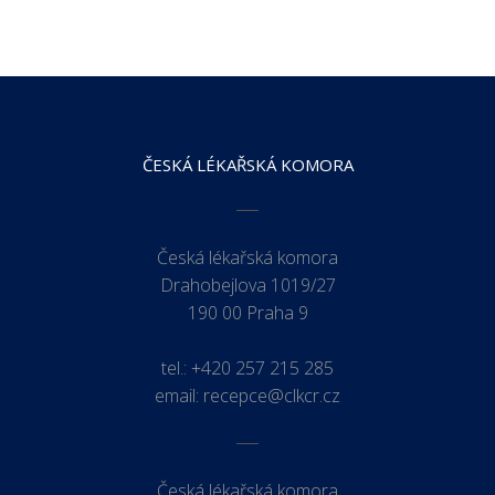
ČESKÁ LÉKAŘSKÁ KOMORA
Česká lékařská komora
Drahobejlova 1019/27
190 00 Praha 9
tel.:
+420 257 215 285
email:
recepce@clkcr.cz
Česká lékařská komora