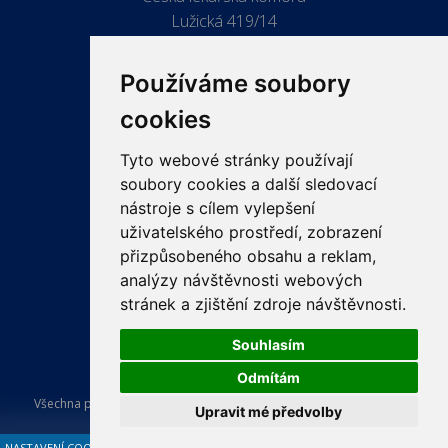
Lužická 419/14
779 00 Olomouc
Používáme soubory
cookies
Tyto webové stránky používají
ODKAZY
soubory cookies a další sledovací
PRO LÉKAŘE
nástroje s cílem vylepšení
uživatelského prostředí, zobrazení
PRO VEŘEJNOST
přizpůsobeného obsahu a reklam,
VZDĚLÁVÁNÍ
analýzy návštěvnosti webových
stránek a zjištění zdroje návštěvnosti.
Souhlasím
Odmítám
Všechna práva vyhrazena Česká lékařská komora. Tvorba a provoz
Upravit mé předvolby
webu:
ISSA CZECH s.r.o.
.
NASTAVENÍ COOKIES