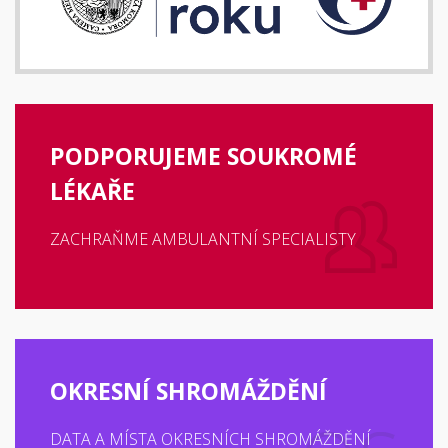
PODPORUJEME SOUKROMÉ
LÉKAŘE
ZACHRAŇME AMBULANTNÍ SPECIALISTY
OKRESNÍ SHROMÁŽDĚNÍ
DATA A MÍSTA OKRESNÍCH SHROMÁŽDĚNÍ