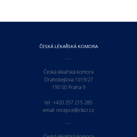
ČESKÁ LÉKAŘSKÁ KOMORA
Česká lékařská komora
Drahobejlova 1019/27
190 00 Praha 9
tel.:
+420 257 215 285
email:
recepce@clkcr.cz
Česká lékařská komora