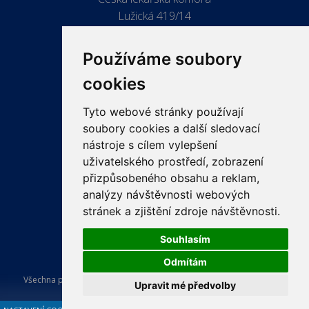
Lužická 419/14
779 00 Olomouc
Používáme soubory
cookies
Tyto webové stránky používají
ODKAZY
soubory cookies a další sledovací
PRO LÉKAŘE
nástroje s cílem vylepšení
uživatelského prostředí, zobrazení
PRO VEŘEJNOST
přizpůsobeného obsahu a reklam,
VZDĚLÁVÁNÍ
analýzy návštěvnosti webových
stránek a zjištění zdroje návštěvnosti.
Souhlasím
Odmítám
Všechna práva vyhrazena Česká lékařská komora. Tvorba a provoz
Upravit mé předvolby
webu:
ISSA CZECH s.r.o.
.