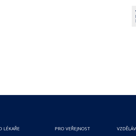
O LÉKAŘE
PRO VEŘEJNOST
VZDĚLÁV