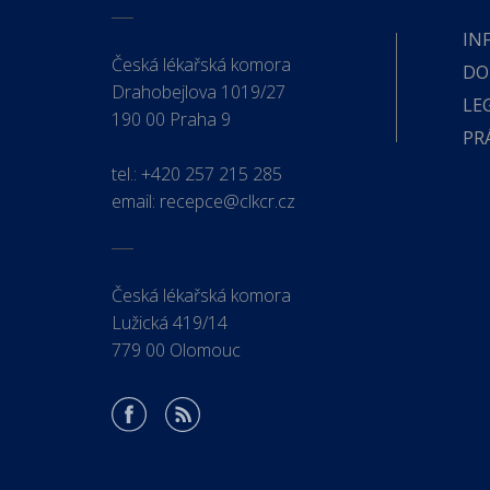
IN
Česká lékařská komora
DO
Drahobejlova 1019/27
LE
190 00 Praha 9
PR
tel.:
+420 257 215 285
email:
recepce@clkcr.cz
Česká lékařská komora
Lužická 419/14
779 00 Olomouc