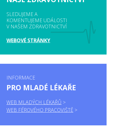
SLEDUJEME A
KOMENTUJEME UDÁLOSTI
V NAŠEM ZDRAVOTNICTVÍ
WEBOVÉ STRÁNKY
INFORMACE
PRO MLADÉ LÉKAŘE
WEB MLADÝCH LÉKAŘŮ
WEB FÉROVÉHO PRACOVIŠTĚ