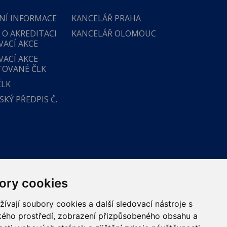
NÍ INFORMACE
KANCELÁŘ PRAHA
 O AKREDITACI
KANCELÁŘ OLOMOUC
VACÍ AKCE
VACÍ AKCE
TOVANÉ ČLK
ČLK
KÝ PŘEDPIS Č.
ory cookies
vají soubory cookies a další sledovací nástroje s
ského prostředí, zobrazení přizpůsobeného obsahu a