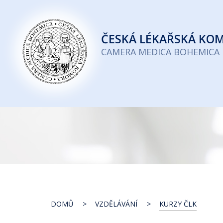
Česká
lékařská
ČESKÁ
LÉKAŘSKÁ KO
komora
CAMERA MEDICA BOHEMICA
DOMŮ
VZDĚLÁVÁNÍ
KURZY ČLK