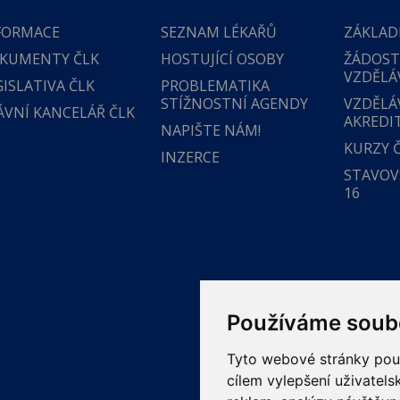
FORMACE
SEZNAM LÉKAŘŮ
ZÁKLAD
KUMENTY ČLK
HOSTUJÍCÍ OSOBY
ŽÁDOST
VZDĚLÁ
GISLATIVA ČLK
PROBLEMATIKA
STÍŽNOSTNÍ AGENDY
VZDĚLÁ
ÁVNÍ KANCELÁŘ ČLK
AKREDI
NAPIŠTE NÁM!
KURZY 
INZERCE
STAVOVS
16
Používáme soub
Tyto webové stránky použí
cílem vylepšení uživatel