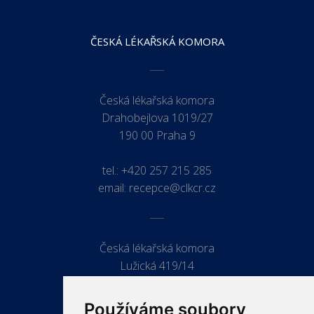
ČESKÁ LÉKAŘSKÁ KOMORA
Česká lékařská komora
Drahobejlova 1019/27
190 00 Praha 9
tel.:
+420 257 215 285
email:
recepce@clkcr.cz
Česká lékařská komora
Lužická 419/14
779 00 Olomouc
Používáme soubory