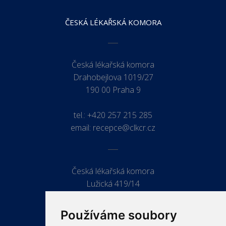
ČESKÁ LÉKAŘSKÁ KOMORA
Česká lékařská komora
Drahobejlova 1019/27
190 00 Praha 9
tel.:
+420 257 215 285
email:
recepce@clkcr.cz
Česká lékařská komora
Lužická 419/14
779 00 Olomouc
Používáme soubory