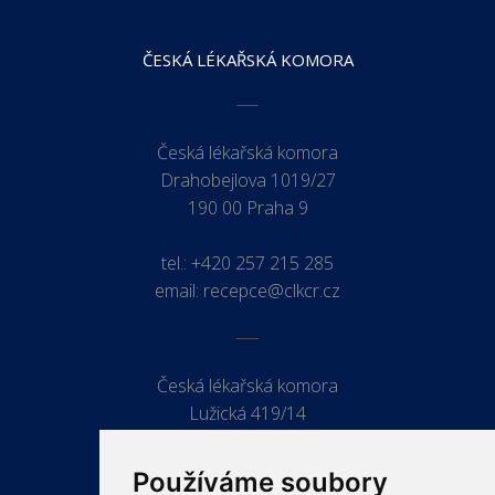
ČESKÁ LÉKAŘSKÁ KOMORA
Česká lékařská komora
Drahobejlova 1019/27
190 00 Praha 9
tel.:
+420 257 215 285
email:
recepce@clkcr.cz
Česká lékařská komora
Lužická 419/14
779 00 Olomouc
Používáme soubory