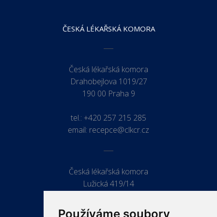
ČESKÁ LÉKAŘSKÁ KOMORA
Česká lékařská komora
Drahobejlova 1019/27
190 00 Praha 9
tel.:
+420 257 215 285
email:
recepce@clkcr.cz
Česká lékařská komora
Lužická 419/14
779 00 Olomouc
Používáme soubory