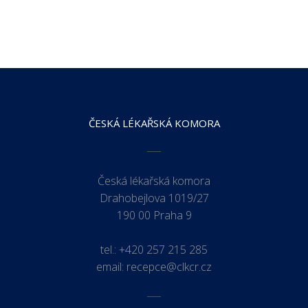
ČESKÁ LÉKAŘSKÁ KOMORA
Česká lékařská komora
Drahobejlova 1019/27
190 00 Praha 9
tel.:
+420 257 215 285
email:
recepce@clkcr.cz