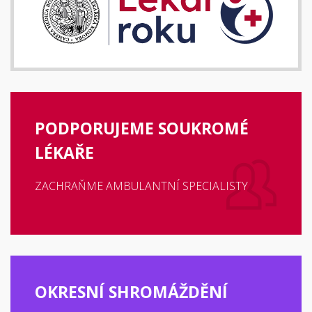
PODPORUJEME SOUKROMÉ
LÉKAŘE
ZACHRAŇME AMBULANTNÍ SPECIALISTY
OKRESNÍ SHROMÁŽDĚNÍ