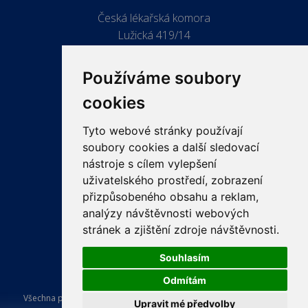
Česká lékařská komora
Lužická 419/14
779 00 Olomouc
Používáme soubory
cookies
Tyto webové stránky používají
ODKAZY
soubory cookies a další sledovací
PRO LÉKAŘE
nástroje s cílem vylepšení
uživatelského prostředí, zobrazení
PRO VEŘEJNOST
přizpůsobeného obsahu a reklam,
VZDĚLÁVÁNÍ
analýzy návštěvnosti webových
stránek a zjištění zdroje návštěvnosti.
Souhlasím
Odmítám
Všechna práva vyhrazena Česká lékařská komora. Tvorba a provoz
Upravit mé předvolby