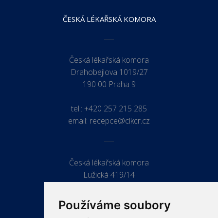
ČESKÁ LÉKAŘSKÁ KOMORA
Česká lékařská komora
Drahobejlova 1019/27
190 00 Praha 9
tel.:
+420 257 215 285
email:
recepce@clkcr.cz
Česká lékařská komora
Lužická 419/14
779 00 Olomouc
Používáme soubory