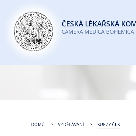
Česká
lékařská
ČESKÁ
LÉKAŘSKÁ KO
komora
CAMERA MEDICA BOHEMICA
DOMŮ
VZDĚLÁVÁNÍ
KURZY ČLK