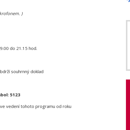
krofonem. )
19.00 do 21.15 hod.
 obdrží souhrnný doklad
mbol: 5123
R ve vedení tohoto programu od roku