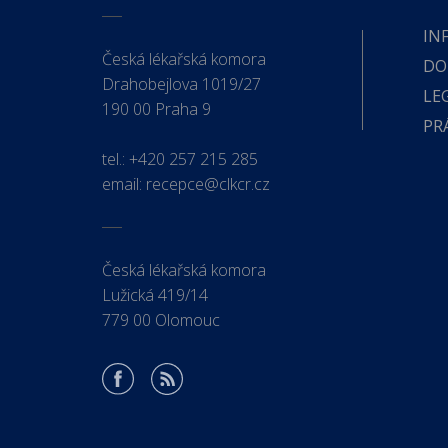
IN
Česká lékařská komora
DO
Drahobejlova 1019/27
LE
190 00 Praha 9
PR
tel.:
+420 257 215 285
email:
recepce@clkcr.cz
Česká lékařská komora
Lužická 419/14
779 00 Olomouc