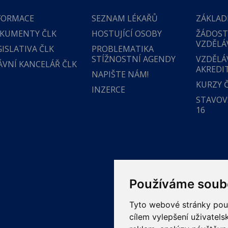
FORMACE
SEZNAM LÉKAŘŮ
ZÁKLAD
KUMENTY ČLK
HOSTUJÍCÍ OSOBY
ŽÁDOST
VZDĚLÁ
GISLATIVA ČLK
PROBLEMATIKA
STÍŽNOSTNÍ AGENDY
VZDĚLÁ
ÁVNÍ KANCELÁŘ ČLK
AKREDI
NAPIŠTE NÁM!
KURZY 
INZERCE
STAVOVS
16
Používáme soub
Tyto webové stránky použí
cílem vylepšení uživatel