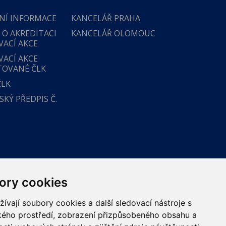
NÍ INFORMACE
KANCELÁŘ PRAHA
 O AKREDITACI
KANCELÁŘ OLOMOUC
VACÍ AKCE
VACÍ AKCE
TOVANÉ ČLK
ČLK
KÝ PŘEDPIS Č.
ory cookies
vají soubory cookies a další sledovací nástroje s
ského prostředí, zobrazení přizpůsobeného obsahu a