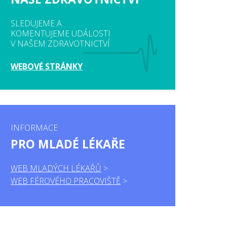
SLEDUJEME A
KOMENTUJEME UDÁLOSTI
V NAŠEM ZDRAVOTNICTVÍ
WEBOVÉ STRÁNKY
INFORMACE
PRO MLADÉ LÉKAŘE
WEB MLADÝCH LÉKAŘŮ
WEB FÉROVÉHO PRACOVIŠTĚ