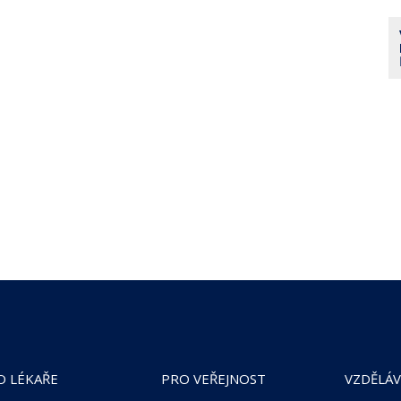
O LÉKAŘE
PRO VEŘEJNOST
VZDĚLÁV