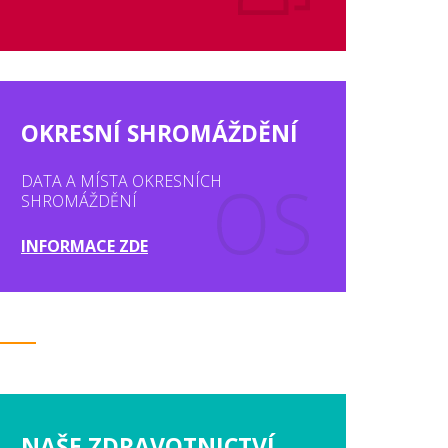
OKRESNÍ SHROMÁŽDĚNÍ
DATA A MÍSTA OKRESNÍCH
SHROMÁŽDĚNÍ
INFORMACE ZDE
NAŠE ZDRAVOTNICTVÍ