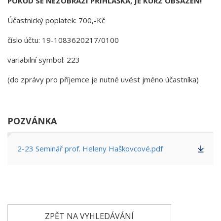
POKUD SE NEZOBRAZÍ PŘIHLÁŠKA, JE KURZ OBSAZEN!
Účastnický poplatek: 700,-Kč
číslo účtu: 19-1083620217/0100
variabilní symbol: 223
(do zprávy pro příjemce je nutné uvést jméno účastníka)
POZVÁNKA
2-23 Seminář prof. Heleny Haškovcové.pdf
ZPĚT NA VYHLEDÁVÁNÍ