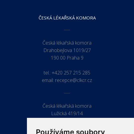
ČESKÁ LÉKAŘSKÁ KOMORA
Česká lékařská komora
Drahobejlova 1019/27
190 00 Praha 9
tel.:
+420 257 215 285
email:
recepce@clkcr.cz
Česká lékařská komora
Lužická 419/14
779 00 Olomouc
Používáme soubory