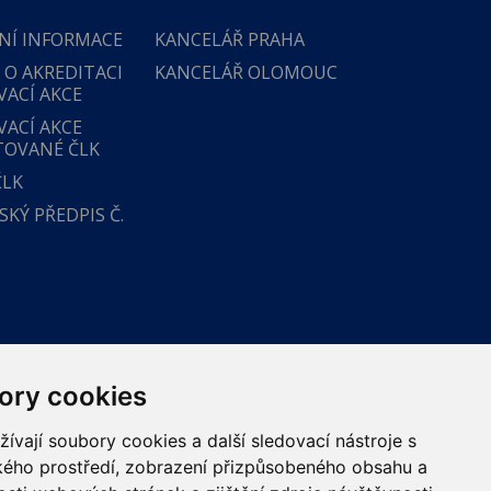
NÍ INFORMACE
KANCELÁŘ PRAHA
 O AKREDITACI
KANCELÁŘ OLOMOUC
VACÍ AKCE
VACÍ AKCE
TOVANÉ ČLK
ČLK
KÝ PŘEDPIS Č.
ory cookies
vají soubory cookies a další sledovací nástroje s
ského prostředí, zobrazení přizpůsobeného obsahu a