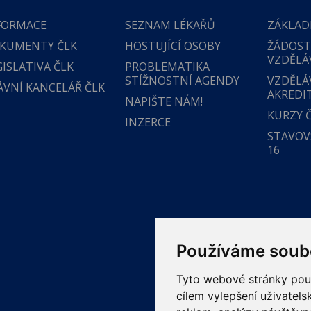
FORMACE
SEZNAM LÉKAŘŮ
ZÁKLAD
KUMENTY ČLK
HOSTUJÍCÍ OSOBY
ŽÁDOST
VZDĚLÁ
GISLATIVA ČLK
PROBLEMATIKA
STÍŽNOSTNÍ AGENDY
VZDĚLÁ
ÁVNÍ KANCELÁŘ ČLK
AKREDI
NAPIŠTE NÁM!
KURZY 
INZERCE
STAVOVS
16
Používáme soub
Tyto webové stránky použí
cílem vylepšení uživatel