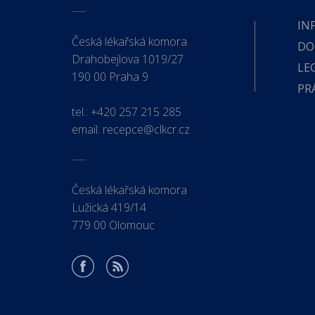
IN
Česká lékařská komora
DO
Drahobejlova 1019/27
LE
190 00 Praha 9
PR
tel.:
+420 257 215 285
email:
recepce@clkcr.cz
Česká lékařská komora
Lužická 419/14
779 00 Olomouc