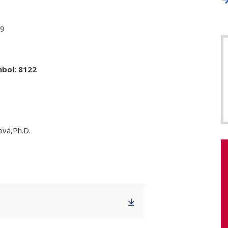
 9
mbol: 8122
ová,Ph.D.