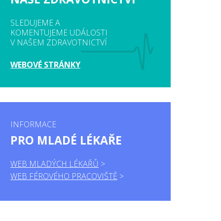
SLEDUJEME A
KOMENTUJEME UDÁLOSTI
V NAŠEM ZDRAVOTNICTVÍ
WEBOVÉ STRÁNKY
INFORMACE
PRO MLADÉ LÉKAŘE
WEB MLADÝCH LÉKAŘŮ
WEB FÉROVÉHO PRACOVIŠTĚ