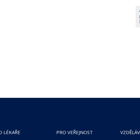
O LÉKAŘE
PRO VEŘEJNOST
VZDĚLÁV