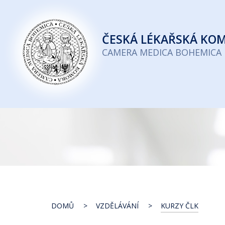
Česká
lékařská
ČESKÁ
LÉKAŘSKÁ KO
komora
CAMERA MEDICA BOHEMICA
DOMŮ
VZDĚLÁVÁNÍ
KURZY ČLK