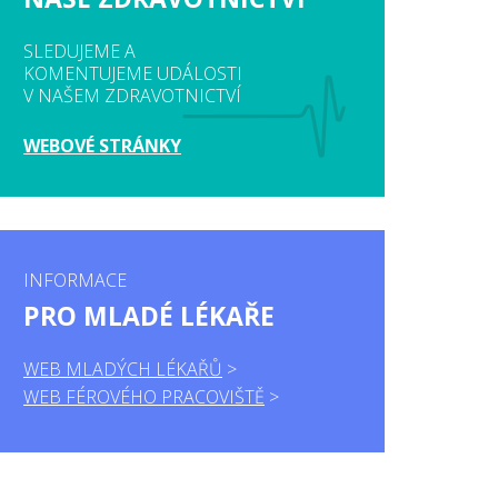
SLEDUJEME A
KOMENTUJEME UDÁLOSTI
V NAŠEM ZDRAVOTNICTVÍ
WEBOVÉ STRÁNKY
INFORMACE
PRO MLADÉ LÉKAŘE
WEB MLADÝCH LÉKAŘŮ
WEB FÉROVÉHO PRACOVIŠTĚ