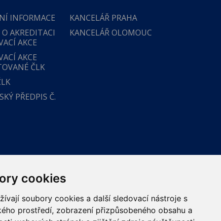
NÍ INFORMACE
KANCELÁŘ PRAHA
 O AKREDITACI
KANCELÁŘ OLOMOUC
VACÍ AKCE
VACÍ AKCE
TOVANÉ ČLK
ČLK
KÝ PŘEDPIS Č.
ory cookies
vají soubory cookies a další sledovací nástroje s
ského prostředí, zobrazení přizpůsobeného obsahu a