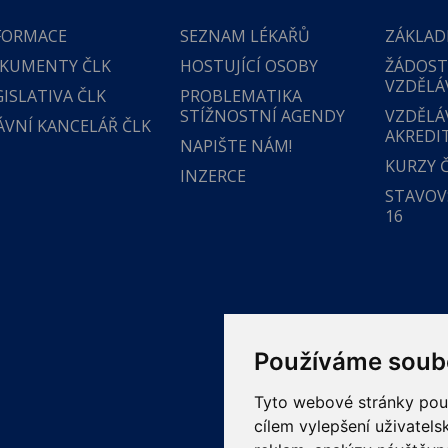
FORMACE
SEZNAM LÉKAŘŮ
ZÁKLAD
KUMENTY ČLK
HOSTUJÍCÍ OSOBY
ŽÁDOST
VZDĚLÁ
GISLATIVA ČLK
PROBLEMATIKA
STÍŽNOSTNÍ AGENDY
VZDĚLÁ
ÁVNÍ KANCELÁŘ ČLK
AKREDI
NAPIŠTE NÁM!
KURZY 
INZERCE
STAVOVS
16
Používáme soub
Tyto webové stránky použí
cílem vylepšení uživatel