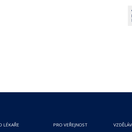
O LÉKAŘE
PRO VEŘEJNOST
VZDĚLÁV