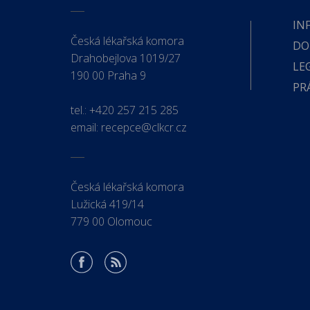
IN
Česká lékařská komora
DO
Drahobejlova 1019/27
LE
190 00 Praha 9
PR
tel.:
+420 257 215 285
email:
recepce@clkcr.cz
Česká lékařská komora
Lužická 419/14
779 00 Olomouc