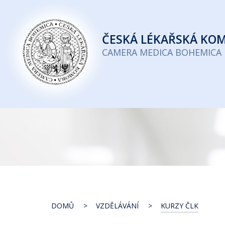
Česká
lékařská
ČESKÁ
LÉKAŘSKÁ KO
komora
CAMERA MEDICA BOHEMICA
DOMŮ
VZDĚLÁVÁNÍ
KURZY ČLK