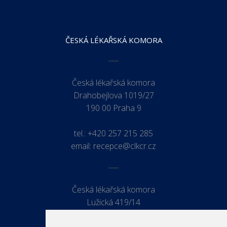
ČESKÁ LÉKAŘSKÁ KOMORA
Česká lékařská komora
Drahobejlova 1019/27
190 00 Praha 9
tel.:
+420 257 215 285
email:
recepce@clkcr.cz
Česká lékařská komora
Lužická 419/14
779 00 Olomouc