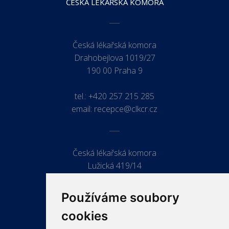
ČESKÁ LÉKAŘSKÁ KOMORA
Česká lékařská komora
Drahobejlova 1019/27
190 00 Praha 9
tel.:
+420 257 215 285
email:
recepce@clkcr.cz
Česká lékařská komora
Lužická 419/14
779 00 Olomouc
Používáme soubory
cookies