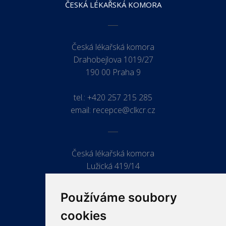
ČESKÁ LÉKAŘSKÁ KOMORA
Česká lékařská komora
Drahobejlova 1019/27
190 00 Praha 9
tel.:
+420 257 215 285
email:
recepce@clkcr.cz
Česká lékařská komora
Lužická 419/14
779 00 Olomouc
Používáme soubory
cookies