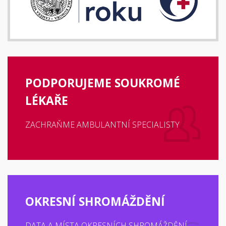
PODPORUJEME SOUKROMÉ
LÉKAŘE
ZACHRAŇME AMBULANTNÍ SPECIALISTY
OKRESNÍ SHROMÁŽDĚNÍ
DATA A MÍSTA OKRESNÍCH SHROMÁŽDĚNÍ