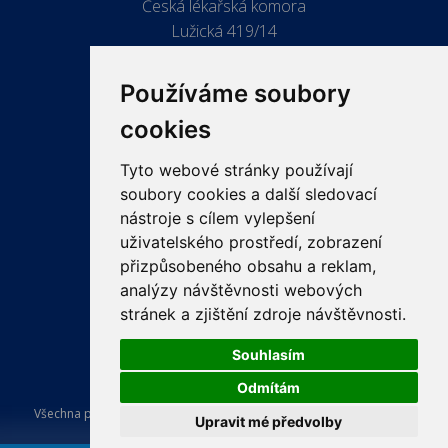
Česká lékařská komora
Lužická 419/14
779 00 Olomouc
Používáme soubory
cookies
Tyto webové stránky používají
ODKAZY
soubory cookies a další sledovací
PRO LÉKAŘE
nástroje s cílem vylepšení
uživatelského prostředí, zobrazení
PRO VEŘEJNOST
přizpůsobeného obsahu a reklam,
VZDĚLÁVÁNÍ
analýzy návštěvnosti webových
stránek a zjištění zdroje návštěvnosti.
Souhlasím
Odmítám
Všechna práva vyhrazena Česká lékařská komora. Tvorba a provoz
Upravit mé předvolby
webu:
ISSA CZECH s.r.o.
.