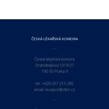
ČESKÁ LÉKAŘSKÁ KOMORA
Česká lékařská komora
Drahobejlova 1019/27
190 00 Praha 9
tel.:
+420 257 215 285
email:
recepce@clkcr.cz