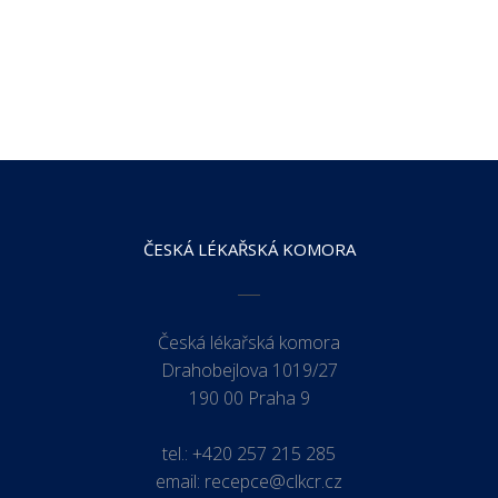
ČESKÁ LÉKAŘSKÁ KOMORA
Česká lékařská komora
Drahobejlova 1019/27
190 00 Praha 9
tel.:
+420 257 215 285
email:
recepce@clkcr.cz