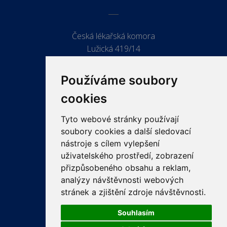
Česká lékařská komora
Lužická 419/14
779 00 Olomouc
Používáme soubory
cookies
Tyto webové stránky používají
ODKAZY
soubory cookies a další sledovací
PRO LÉKAŘE
nástroje s cílem vylepšení
uživatelského prostředí, zobrazení
PRO VEŘEJNOST
přizpůsobeného obsahu a reklam,
VZDĚLÁVÁNÍ
analýzy návštěvnosti webových
stránek a zjištění zdroje návštěvnosti.
Souhlasím