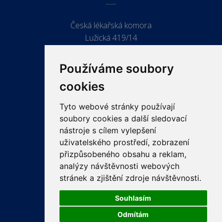
Česká lékařská komora
Lužická 419/14
779 00 Olomouc
Používáme soubory
cookies
Tyto webové stránky používají
ODKAZY
soubory cookies a další sledovací
PRO LÉKAŘE
nástroje s cílem vylepšení
uživatelského prostředí, zobrazení
PRO VEŘEJNOST
přizpůsobeného obsahu a reklam,
VZDĚLÁVÁNÍ
analýzy návštěvnosti webových
stránek a zjištění zdroje návštěvnosti.
Souhlasím
Odmítám