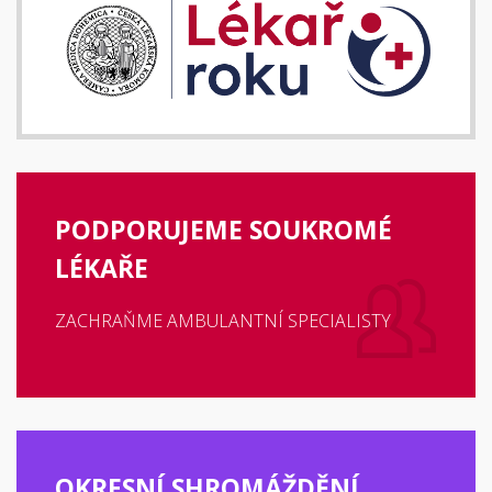
PODPORUJEME SOUKROMÉ
LÉKAŘE
ZACHRAŇME AMBULANTNÍ SPECIALISTY
OKRESNÍ SHROMÁŽDĚNÍ