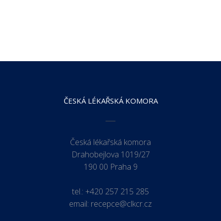
ČESKÁ LÉKAŘSKÁ KOMORA
Česká lékařská komora
Drahobejlova 1019/27
190 00 Praha 9
tel.:
+420 257 215 285
email:
recepce@clkcr.cz