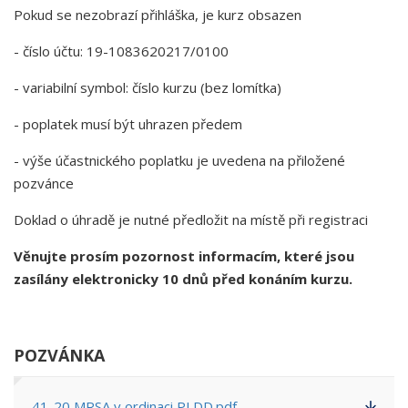
Pokud se nezobrazí přihláška, je kurz obsazen
- číslo účtu: 19-1083620217/0100
- variabilní symbol: číslo kurzu (bez lomítka)
- poplatek musí být uhrazen předem
- výše účastnického poplatku je uvedena na přiložené
pozvánce
Doklad o úhradě je nutné předložit na místě při registraci
Věnujte prosím pozornost informacím, které jsou
zasílány elektronicky 10 dnů před konáním kurzu.
POZVÁNKA
41-20 MRSA v ordinaci PLDD.pdf