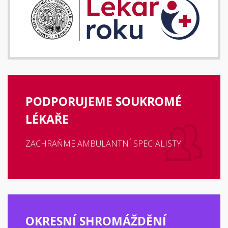
PODPORUJEME SOUKROMÉ
LÉKAŘE
ZACHRAŇME AMBULANTNÍ SPECIALISTY
OKRESNÍ SHROMÁŽDĚNÍ