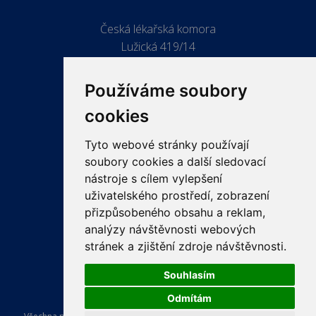
Česká lékařská komora
Lužická 419/14
779 00 Olomouc
Používáme soubory
cookies
Tyto webové stránky používají
ODKAZY
soubory cookies a další sledovací
PRO LÉKAŘE
nástroje s cílem vylepšení
uživatelského prostředí, zobrazení
PRO VEŘEJNOST
přizpůsobeného obsahu a reklam,
VZDĚLÁVÁNÍ
analýzy návštěvnosti webových
stránek a zjištění zdroje návštěvnosti.
Souhlasím
Odmítám