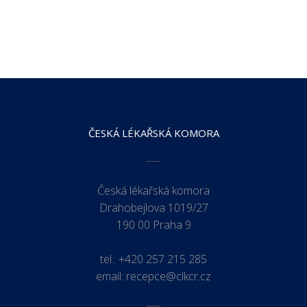
ČESKÁ LÉKAŘSKÁ KOMORA
Česká lékařská komora
Drahobejlova 1019/27
190 00 Praha 9
tel.:
+420 257 215 285
email:
recepce@clkcr.cz