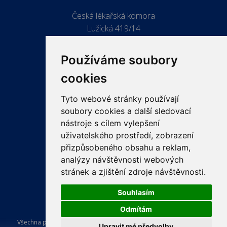
Česká lékařská komora
Lužická 419/14
779 00 Olomouc
Používáme soubory
cookies
Tyto webové stránky používají
ODKAZY
soubory cookies a další sledovací
PRO LÉKAŘE
nástroje s cílem vylepšení
uživatelského prostředí, zobrazení
PRO VEŘEJNOST
přizpůsobeného obsahu a reklam,
VZDĚLÁVÁNÍ
analýzy návštěvnosti webových
stránek a zjištění zdroje návštěvnosti.
Souhlasím
Odmítám
Všechna práva vyhrazena Česká lékařská komora. Tvorba a provoz
Upravit mé předvolby