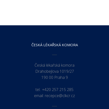
ČESKÁ LÉKAŘSKÁ KOMORA
Česká lékařská komora
Drahobejlova 1019/27
190 00 Praha 9
tel.:
+420 257 215 285
email:
recepce@clkcr.cz