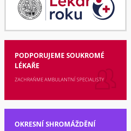
PODPORUJEME SOUKROMÉ
LÉKAŘE
ZACHRAŇME AMBULANTNÍ SPECIALISTY
OKRESNÍ SHROMÁŽDĚNÍ