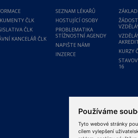
FORMACE
SEZNAM LÉKAŘŮ
ZÁKLAD
KUMENTY ČLK
HOSTUJÍCÍ OSOBY
ŽÁDOST
VZDĚLÁ
GISLATIVA ČLK
PROBLEMATIKA
STÍŽNOSTNÍ AGENDY
VZDĚLÁ
ÁVNÍ KANCELÁŘ ČLK
AKREDI
NAPIŠTE NÁM!
KURZY 
INZERCE
STAVOVS
16
Používáme soub
Tyto webové stránky použí
cílem vylepšení uživatel