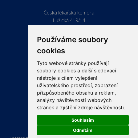
Česká lékařská komora
Lužická 419/14
779 00 Olomouc
Používáme soubory
cookies
Tyto webové stránky používají
ODKAZY
soubory cookies a další sledovací
PRO LÉKAŘE
nástroje s cílem vylepšení
uživatelského prostředí, zobrazení
PRO VEŘEJNOST
přizpůsobeného obsahu a reklam,
VZDĚLÁVÁNÍ
analýzy návštěvnosti webových
stránek a zjištění zdroje návštěvnosti.
Souhlasím
Odmítám