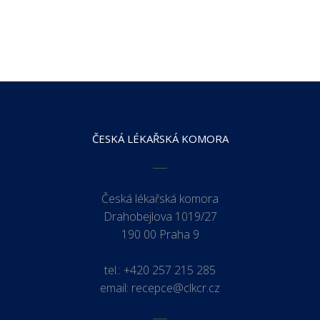
ČESKÁ LÉKAŘSKÁ KOMORA
Česká lékařská komora
Drahobejlova 1019/27
190 00 Praha 9
tel.:
+420 257 215 285
email:
recepce@clkcr.cz