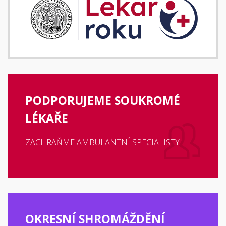
PODPORUJEME SOUKROMÉ
LÉKAŘE
ZACHRAŇME AMBULANTNÍ SPECIALISTY
OKRESNÍ SHROMÁŽDĚNÍ