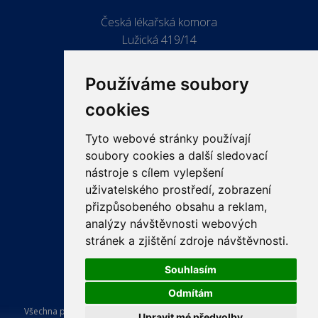
Česká lékařská komora
Lužická 419/14
779 00 Olomouc
Používáme soubory
cookies
Tyto webové stránky používají
ODKAZY
soubory cookies a další sledovací
PRO LÉKAŘE
nástroje s cílem vylepšení
uživatelského prostředí, zobrazení
PRO VEŘEJNOST
přizpůsobeného obsahu a reklam,
VZDĚLÁVÁNÍ
analýzy návštěvnosti webových
stránek a zjištění zdroje návštěvnosti.
Souhlasím
Odmítám
Všechna práva vyhrazena Česká lékařská komora. Tvorba a provoz
Upravit mé předvolby