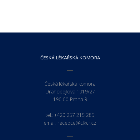
ČESKÁ LÉKAŘSKÁ KOMORA
Česká lékařská komora
Drahobejlova 1019/27
190 00 Praha 9
tel.:
+420 257 215 285
email:
recepce@clkcr.cz