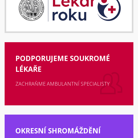
PODPORUJEME SOUKROMÉ
LÉKAŘE
ZACHRAŇME AMBULANTNÍ SPECIALISTY
OKRESNÍ SHROMÁŽDĚNÍ