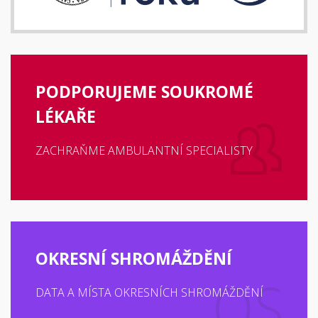
PODPORUJEME SOUKROMÉ
LÉKAŘE
ZACHRAŇME AMBULANTNÍ SPECIALISTY
OKRESNÍ SHROMÁŽDĚNÍ
DATA A MÍSTA OKRESNÍCH SHROMÁŽDĚNÍ