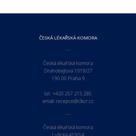
ČESKÁ LÉKAŘSKÁ KOMORA
Česká lékařská komora
Drahobejlova 1019/27
190 00 Praha 9
tel.:
+420 257 215 285
email:
recepce@clkcr.cz
Česká lékařská komora
Lužická 419/14