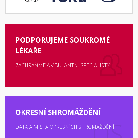
PODPORUJEME SOUKROMÉ
LÉKAŘE
ZACHRAŇME AMBULANTNÍ SPECIALISTY
OKRESNÍ SHROMÁŽDĚNÍ
DATA A MÍSTA OKRESNÍCH SHROMÁŽDĚNÍ