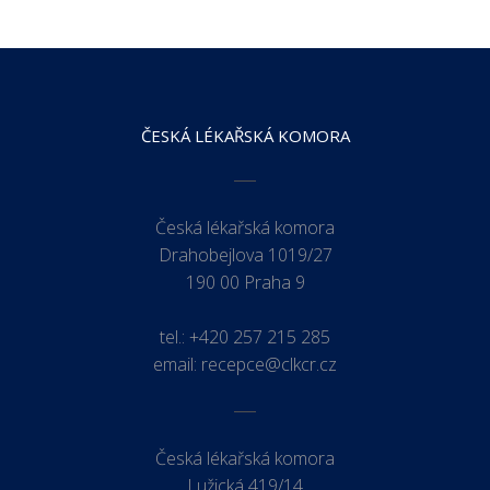
ČESKÁ LÉKAŘSKÁ KOMORA
Česká lékařská komora
Drahobejlova 1019/27
190 00 Praha 9
tel.:
+420 257 215 285
email:
recepce@clkcr.cz
Česká lékařská komora
Lužická 419/14