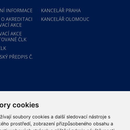
NÍ INFORMACE
KANCELÁŘ PRAHA
 O AKREDITACI
KANCELÁŘ OLOMOUC
VACÍ AKCE
VACÍ AKCE
TOVANÉ ČLK
ČLK
KÝ PŘEDPIS Č.
ory cookies
vají soubory cookies a další sledovací nástroje s
ského prostředí, zobrazení přizpůsobeného obsahu a