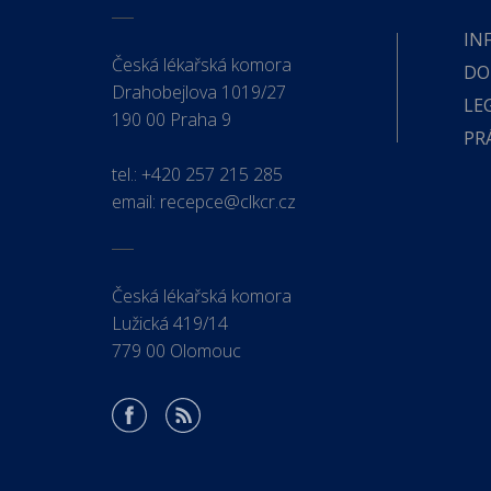
IN
Česká lékařská komora
DO
Drahobejlova 1019/27
LE
190 00 Praha 9
PR
tel.:
+420 257 215 285
email:
recepce@clkcr.cz
Česká lékařská komora
Lužická 419/14
779 00 Olomouc