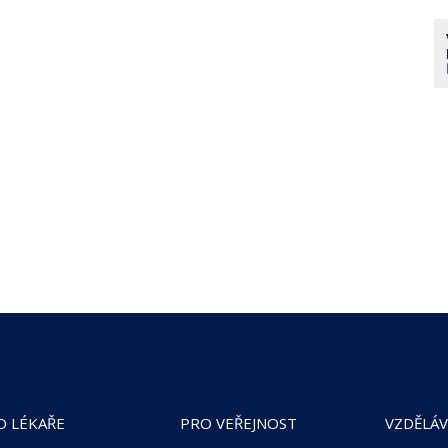
O LÉKAŘE
PRO VEŘEJNOST
VZDĚLÁV