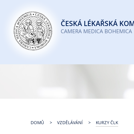
Česká
lékařská
ČESKÁ
LÉKAŘSKÁ KO
komora
CAMERA MEDICA BOHEMICA
DOMŮ
VZDĚLÁVÁNÍ
KURZY ČLK