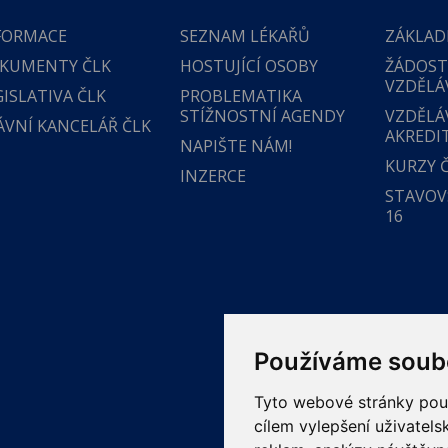
FORMACE
SEZNAM LÉKAŘŮ
ZÁKLAD
KUMENTY ČLK
HOSTUJÍCÍ OSOBY
ŽÁDOST
VZDĚLÁ
GISLATIVA ČLK
PROBLEMATIKA
STÍŽNOSTNÍ AGENDY
VZDĚLÁ
ÁVNÍ KANCELÁŘ ČLK
AKREDI
NAPIŠTE NÁM!
KURZY 
INZERCE
STAVOVS
16
Používáme soub
Tyto webové stránky použí
cílem vylepšení uživatel