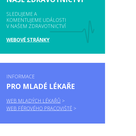
SLEDUJEME A
KOMENTUJEME UDÁLOSTI
V NAŠEM ZDRAVOTNICTVÍ
WEBOVÉ STRÁNKY
INFORMACE
PRO MLADÉ LÉKAŘE
WEB MLADÝCH LÉKAŘŮ
WEB FÉROVÉHO PRACOVIŠTĚ