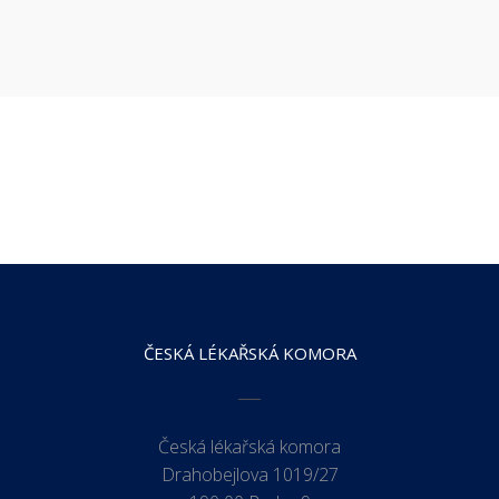
ČESKÁ LÉKAŘSKÁ KOMORA
Česká lékařská komora
Drahobejlova 1019/27