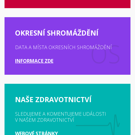
OKRESNÍ SHROMÁŽDĚNÍ
DATA A MÍSTA OKRESNÍCH SHROMÁŽDĚNÍ
INFORMACE ZDE
NAŠE ZDRAVOTNICTVÍ
SLEDUJEME A KOMENTUJEME UDÁLOSTI
V NAŠEM ZDRAVOTNICTVÍ
WEBOVÉ STRÁNKY