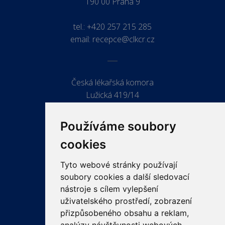
190 00 Praha 9
tel.:
+420 257 215 285
email:
recepce@clkcr.cz
Česká lékařská komora
Lužická 419/14
779 00 Olomouc
Používáme soubory
cookies
Tyto webové stránky používají
ODKAZY
soubory cookies a další sledovací
PRO LÉKAŘE
nástroje s cílem vylepšení
uživatelského prostředí, zobrazení
PRO VEŘEJNOST
přizpůsobeného obsahu a reklam,
VZDĚLÁVÁNÍ