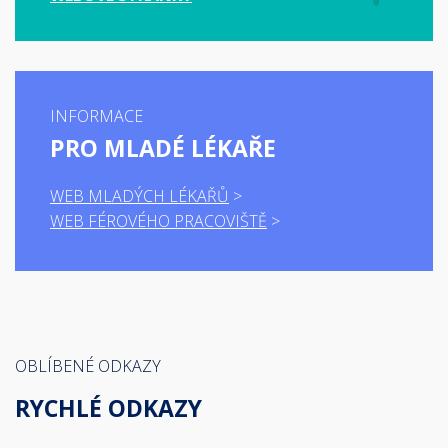
INFORMACE
PRO MLADÉ LÉKAŘE
WEB MLADÝCH LÉKAŘŮ
WEB FÉROVÉHO PRACOVIŠTĚ
OBLÍBENÉ ODKAZY
RYCHLÉ ODKAZY