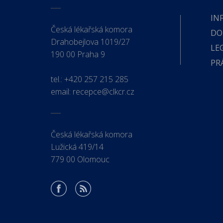
IN
Česká lékařská komora
DO
Drahobejlova 1019/27
LE
190 00 Praha 9
PR
tel.:
+420 257 215 285
email:
recepce@clkcr.cz
Česká lékařská komora
Lužická 419/14
779 00 Olomouc