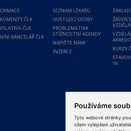
FORMACE
SEZNAM LÉKAŘŮ
ZÁKLAD
KUMENTY ČLK
HOSTUJÍCÍ OSOBY
ŽÁDOST
VZDĚLÁ
GISLATIVA ČLK
PROBLEMATIKA
STÍŽNOSTNÍ AGENDY
VZDĚLÁ
ÁVNÍ KANCELÁŘ ČLK
AKREDI
NAPIŠTE NÁM!
KURZY 
INZERCE
STAVOVS
16
Používáme soub
Tyto webové stránky použí
cílem vylepšení uživatel