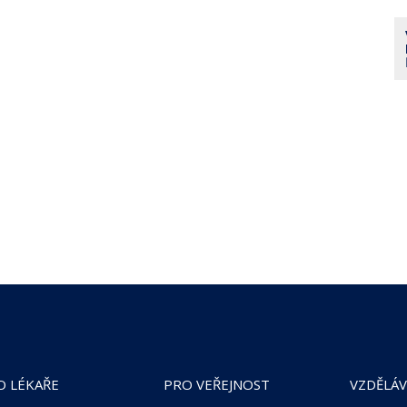
O LÉKAŘE
PRO VEŘEJNOST
VZDĚLÁV