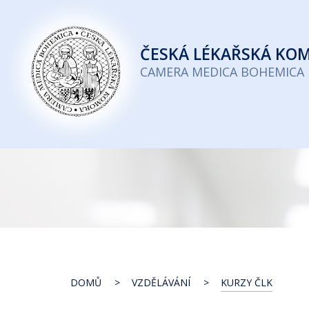
Česká
lékařská
ČESKÁ
LÉKAŘSKÁ KO
komora
CAMERA MEDICA BOHEMICA
DOMŮ
VZDĚLÁVÁNÍ
KURZY ČLK