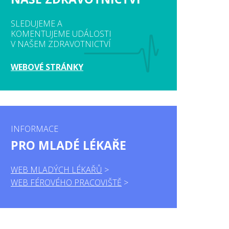
SLEDUJEME A
KOMENTUJEME UDÁLOSTI
V NAŠEM ZDRAVOTNICTVÍ
WEBOVÉ STRÁNKY
INFORMACE
PRO MLADÉ LÉKAŘE
WEB MLADÝCH LÉKAŘŮ
WEB FÉROVÉHO PRACOVIŠTĚ