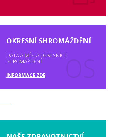
OKRESNÍ SHROMÁŽDĚNÍ
DATA A MÍSTA OKRESNÍCH
SHROMÁŽDĚNÍ
INFORMACE ZDE
NAŠE ZDRAVOTNICTVÍ