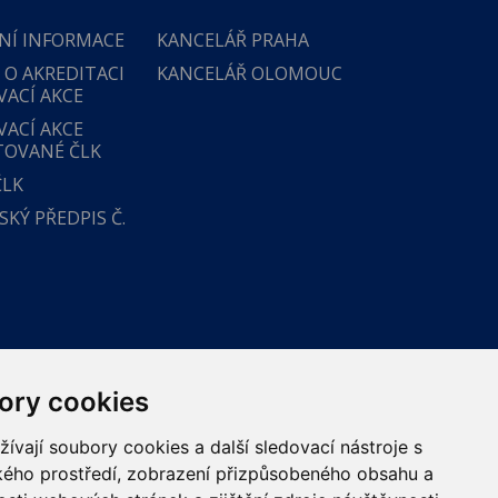
NÍ INFORMACE
KANCELÁŘ PRAHA
 O AKREDITACI
KANCELÁŘ OLOMOUC
VACÍ AKCE
VACÍ AKCE
TOVANÉ ČLK
ČLK
KÝ PŘEDPIS Č.
ory cookies
vají soubory cookies a další sledovací nástroje s
ského prostředí, zobrazení přizpůsobeného obsahu a