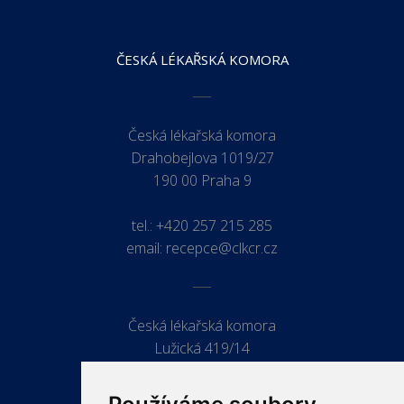
ČESKÁ LÉKAŘSKÁ KOMORA
Česká lékařská komora
Drahobejlova 1019/27
190 00 Praha 9
tel.:
+420 257 215 285
email:
recepce@clkcr.cz
Česká lékařská komora
Lužická 419/14
779 00 Olomouc