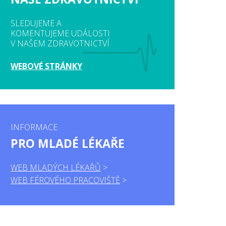
SLEDUJEME A
KOMENTUJEME UDÁLOSTI
V NAŠEM ZDRAVOTNICTVÍ
WEBOVÉ STRÁNKY
INFORMACE
PRO MLADÉ LÉKAŘE
WEB MLADÝCH LÉKAŘŮ
WEB FÉROVÉHO PRACOVIŠTĚ