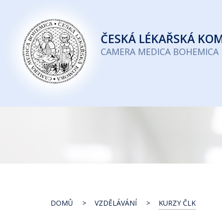
Česká
lékařská
ČESKÁ
LÉKAŘSKÁ KO
komora
CAMERA MEDICA BOHEMICA
DOMŮ
VZDĚLÁVÁNÍ
KURZY ČLK