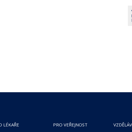
O LÉKAŘE
PRO VEŘEJNOST
VZDĚLÁV