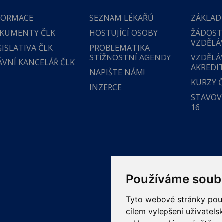
FORMACE
SEZNAM LÉKAŘŮ
ZÁKLAD
KUMENTY ČLK
HOSTUJÍCÍ OSOBY
ŽÁDOST
VZDĚLÁ
GISLATIVA ČLK
PROBLEMATIKA
STÍŽNOSTNÍ AGENDY
VZDĚLÁ
ÁVNÍ KANCELÁŘ ČLK
AKREDI
NAPIŠTE NÁM!
KURZY 
INZERCE
STAVOVS
16
Používáme soub
Tyto webové stránky použí
cílem vylepšení uživatel