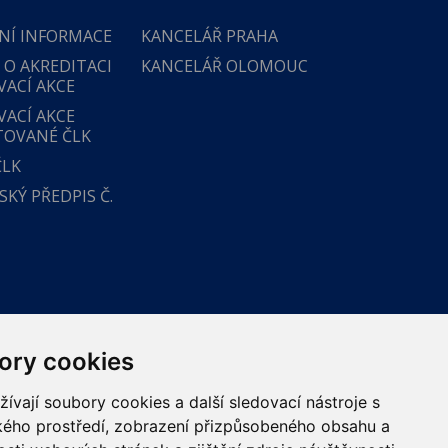
NÍ INFORMACE
KANCELÁŘ PRAHA
 O AKREDITACI
KANCELÁŘ OLOMOUC
VACÍ AKCE
VACÍ AKCE
TOVANÉ ČLK
ČLK
KÝ PŘEDPIS Č.
ory cookies
vají soubory cookies a další sledovací nástroje s
ského prostředí, zobrazení přizpůsobeného obsahu a