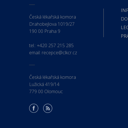
IN
Česká lékařská komora
DO
Drahobejlova 1019/27
LE
190 00 Praha 9
PR
tel.:
+420 257 215 285
email:
recepce@clkcr.cz
Česká lékařská komora
Lužická 419/14
779 00 Olomouc