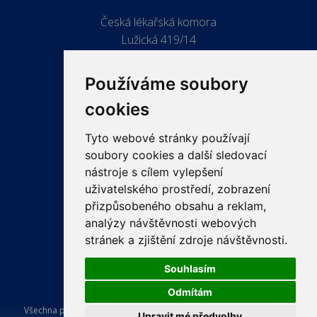
Česká lékařská komora
Lužická 419/14
779 00 Olomouc
Používáme soubory
cookies
Tyto webové stránky používají
ODKAZY
soubory cookies a další sledovací
PRO LÉKAŘE
nástroje s cílem vylepšení
uživatelského prostředí, zobrazení
PRO VEŘEJNOST
přizpůsobeného obsahu a reklam,
VZDĚLÁVÁNÍ
analýzy návštěvnosti webových
stránek a zjištění zdroje návštěvnosti.
Souhlasím
Odmítám
Všechna práva vyhrazena Česká lékařská komora. Tvorba a provoz
Upravit mé předvolby