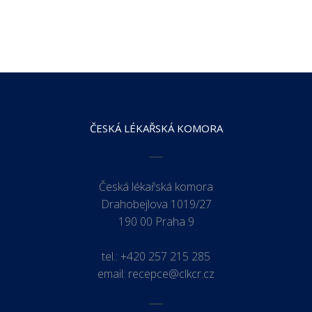
ČESKÁ LÉKAŘSKÁ KOMORA
Česká lékařská komora
Drahobejlova 1019/27
190 00 Praha 9
tel.:
+420 257 215 285
email:
recepce@clkcr.cz