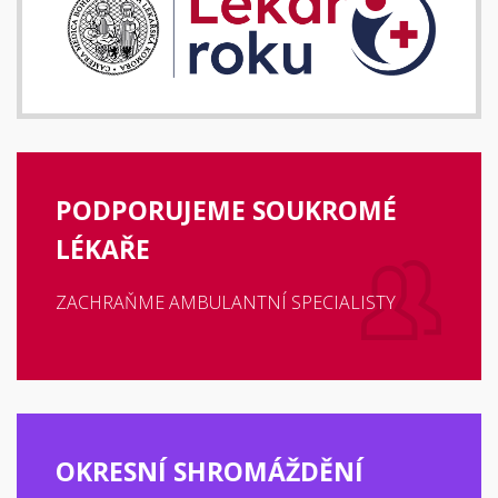
PODPORUJEME SOUKROMÉ
LÉKAŘE
ZACHRAŇME AMBULANTNÍ SPECIALISTY
OKRESNÍ SHROMÁŽDĚNÍ