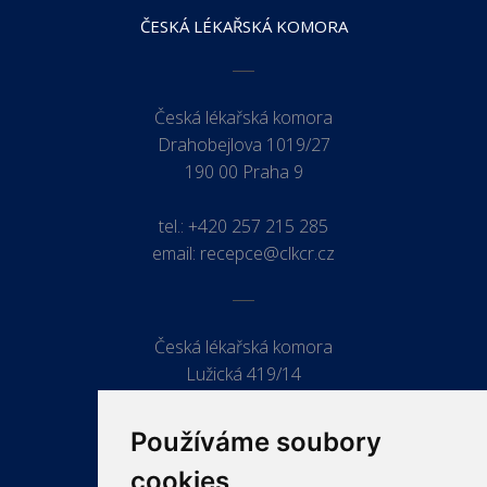
ČESKÁ LÉKAŘSKÁ KOMORA
Česká lékařská komora
Drahobejlova 1019/27
190 00 Praha 9
tel.:
+420 257 215 285
email:
recepce@clkcr.cz
Česká lékařská komora
Lužická 419/14
779 00 Olomouc
Používáme soubory
cookies