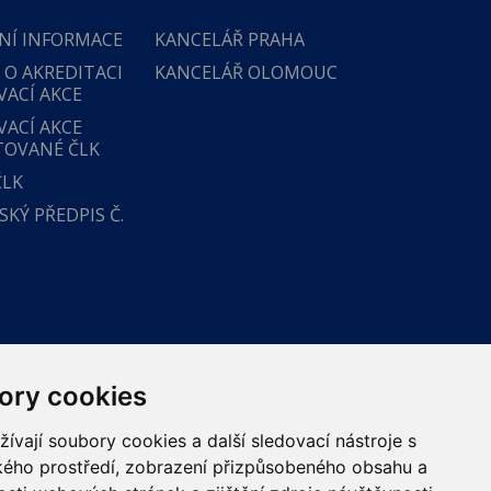
NÍ INFORMACE
KANCELÁŘ PRAHA
 O AKREDITACI
KANCELÁŘ OLOMOUC
VACÍ AKCE
VACÍ AKCE
TOVANÉ ČLK
ČLK
KÝ PŘEDPIS Č.
ory cookies
vají soubory cookies a další sledovací nástroje s
ského prostředí, zobrazení přizpůsobeného obsahu a