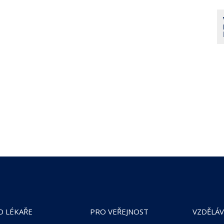
O LÉKAŘE
PRO VEŘEJNOST
VZDĚLÁV