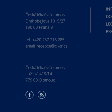
IN
Česká lékařská komora
DO
Drahobejlova 1019/27
LE
190 00 Praha 9
PR
tel.:
+420 257 215 285
email:
recepce@clkcr.cz
Česká lékařská komora
Lužická 419/14
779 00 Olomouc