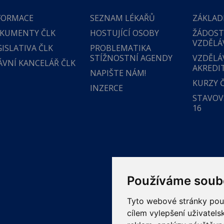
FORMACE
SEZNAM LÉKAŘŮ
ZÁKLAD
KUMENTY ČLK
HOSTUJÍCÍ OSOBY
ŽÁDOST
VZDĚLÁ
GISLATIVA ČLK
PROBLEMATIKA
STÍŽNOSTNÍ AGENDY
VZDĚLÁ
ÁVNÍ KANCELÁŘ ČLK
AKREDI
NAPIŠTE NÁM!
KURZY 
INZERCE
STAVOVS
16
Používáme soub
Tyto webové stránky použí
cílem vylepšení uživatel