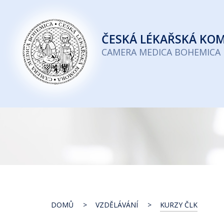
Česká
lékařská
ČESKÁ
LÉKAŘSKÁ KO
komora
CAMERA MEDICA BOHEMICA
DOMŮ
VZDĚLÁVÁNÍ
KURZY ČLK