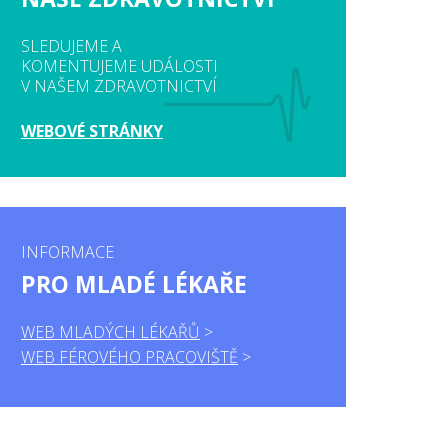
SLEDUJEME A
KOMENTUJEME UDÁLOSTI
V NAŠEM ZDRAVOTNICTVÍ
WEBOVÉ STRÁNKY
INFORMACE
PRO MLADÉ LÉKAŘE
WEB MLADÝCH LÉKAŘŮ
WEB FÉROVÉHO PRACOVIŠTĚ