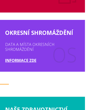
OKRESNÍ SHROMÁŽDĚNÍ
DATA A MÍSTA OKRESNÍCH
SHROMÁŽDĚNÍ
INFORMACE ZDE
NAŠE ZDRAVOTNICTVÍ