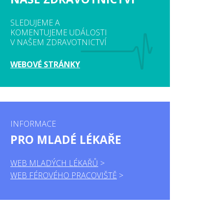
SLEDUJEME A
KOMENTUJEME UDÁLOSTI
V NAŠEM ZDRAVOTNICTVÍ
WEBOVÉ STRÁNKY
INFORMACE
PRO MLADÉ LÉKAŘE
WEB MLADÝCH LÉKAŘŮ
WEB FÉROVÉHO PRACOVIŠTĚ