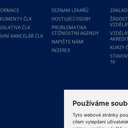
FORMACE
SEZNAM LÉKAŘŮ
ZÁKLAD
KUMENTY ČLK
HOSTUJÍCÍ OSOBY
ŽÁDOST
VZDĚLÁ
GISLATIVA ČLK
PROBLEMATIKA
STÍŽNOSTNÍ AGENDY
VZDĚLÁ
ÁVNÍ KANCELÁŘ ČLK
AKREDI
NAPIŠTE NÁM!
KURZY 
INZERCE
STAVOVS
16
Používáme soub
Tyto webové stránky použí
cílem vylepšení uživatel