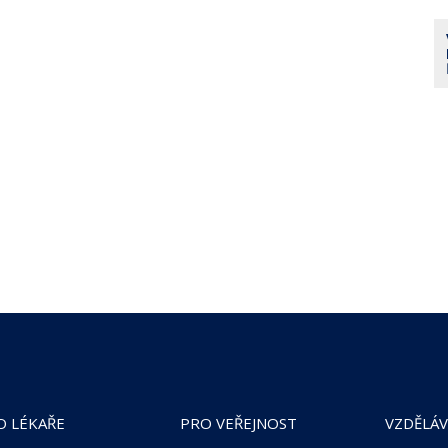
O LÉKAŘE
PRO VEŘEJNOST
VZDĚLÁV