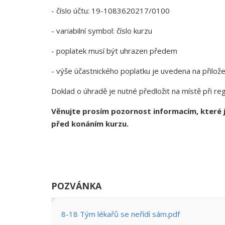
- číslo účtu: 19-1083620217/0100
- variabilní symbol: číslo kurzu
- poplatek musí být uhrazen předem
- výše účastnického poplatku je uvedena na přilo
Doklad o úhradě je nutné předložit na místě při reg
Věnujte prosím pozornost informacím, které j
před konáním kurzu.
POZVÁNKA
8-18 Tým lékařů se neřídí sám.pdf