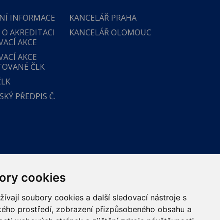
NÍ INFORMACE
KANCELÁŘ PRAHA
 O AKREDITACI
KANCELÁŘ OLOMOUC
VACÍ AKCE
VACÍ AKCE
TOVANÉ ČLK
ČLK
KÝ PŘEDPIS Č.
ory cookies
vají soubory cookies a další sledovací nástroje s
ského prostředí, zobrazení přizpůsobeného obsahu a