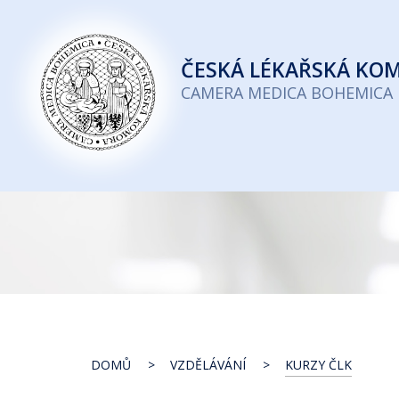
Česká
lékařská
ČESKÁ
LÉKAŘSKÁ KO
komora
CAMERA MEDICA BOHEMICA
DOMŮ
VZDĚLÁVÁNÍ
KURZY ČLK