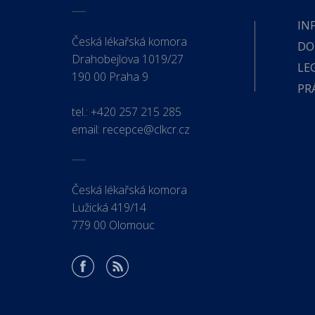
IN
Česká lékařská komora
DO
Drahobejlova 1019/27
LE
190 00 Praha 9
PR
tel.:
+420 257 215 285
email:
recepce@clkcr.cz
Česká lékařská komora
Lužická 419/14
779 00 Olomouc