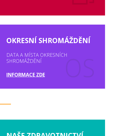
OKRESNÍ SHROMÁŽDĚNÍ
DATA A MÍSTA OKRESNÍCH
SHROMÁŽDĚNÍ
INFORMACE ZDE
NAŠE ZDRAVOTNICTVÍ