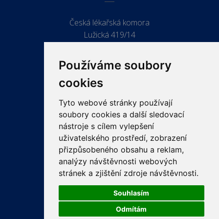
Česká lékařská komora
Lužická 419/14
779 00 Olomouc
Používáme soubory
cookies
Tyto webové stránky používají
ODKAZY
soubory cookies a další sledovací
PRO LÉKAŘE
nástroje s cílem vylepšení
uživatelského prostředí, zobrazení
PRO VEŘEJNOST
přizpůsobeného obsahu a reklam,
VZDĚLÁVÁNÍ
analýzy návštěvnosti webových
stránek a zjištění zdroje návštěvnosti.
Souhlasím
Odmítám