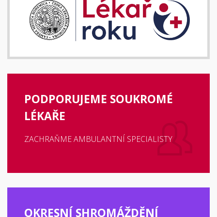
PODPORUJEME SOUKROMÉ
LÉKAŘE
ZACHRAŇME AMBULANTNÍ SPECIALISTY
OKRESNÍ SHROMÁŽDĚNÍ