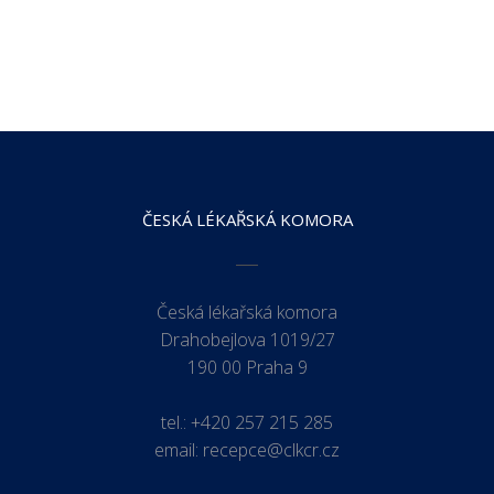
ČESKÁ LÉKAŘSKÁ KOMORA
Česká lékařská komora
Drahobejlova 1019/27
190 00 Praha 9
tel.:
+420 257 215 285
email:
recepce@clkcr.cz