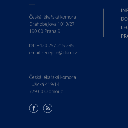
IN
Česká lékařská komora
DO
Drahobejlova 1019/27
LE
190 00 Praha 9
PR
tel.:
+420 257 215 285
email:
recepce@clkcr.cz
Česká lékařská komora
Lužická 419/14
779 00 Olomouc