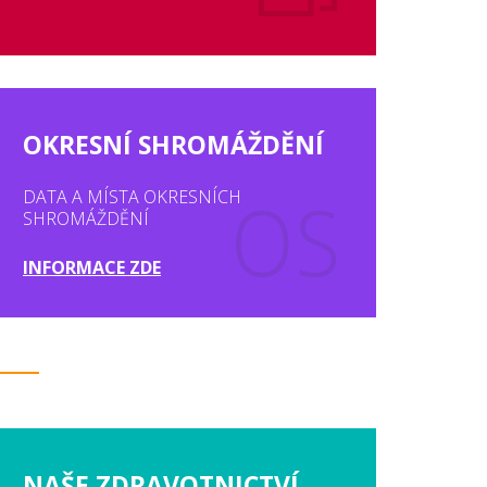
OKRESNÍ SHROMÁŽDĚNÍ
DATA A MÍSTA OKRESNÍCH
SHROMÁŽDĚNÍ
INFORMACE ZDE
NAŠE ZDRAVOTNICTVÍ