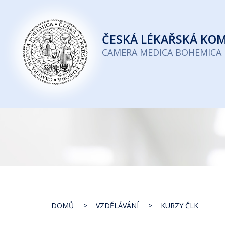
Česká
lékařská
ČESKÁ
LÉKAŘSKÁ KO
komora
CAMERA MEDICA BOHEMICA
DOMŮ
VZDĚLÁVÁNÍ
KURZY ČLK