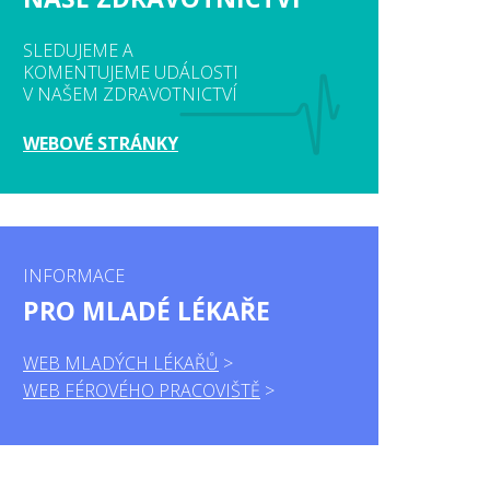
SLEDUJEME A
KOMENTUJEME UDÁLOSTI
V NAŠEM ZDRAVOTNICTVÍ
WEBOVÉ STRÁNKY
INFORMACE
PRO MLADÉ LÉKAŘE
WEB MLADÝCH LÉKAŘŮ
WEB FÉROVÉHO PRACOVIŠTĚ