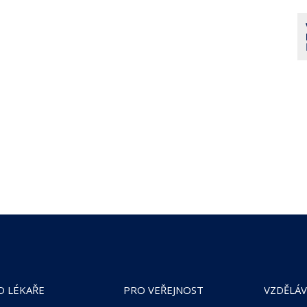
O LÉKAŘE
PRO VEŘEJNOST
VZDĚLÁV