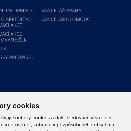
NÍ INFORMACE
KANCELÁŘ PRAHA
 O AKREDITACI
KANCELÁŘ OLOMOUC
VACÍ AKCE
VACÍ AKCE
TOVANÉ ČLK
ČLK
KÝ PŘEDPIS Č.
ory cookies
vají soubory cookies a další sledovací nástroje s
ského prostředí, zobrazení přizpůsobeného obsahu a