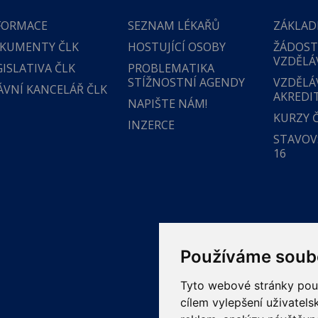
FORMACE
SEZNAM LÉKAŘŮ
ZÁKLAD
KUMENTY ČLK
HOSTUJÍCÍ OSOBY
ŽÁDOST
VZDĚLÁ
GISLATIVA ČLK
PROBLEMATIKA
STÍŽNOSTNÍ AGENDY
VZDĚLÁ
ÁVNÍ KANCELÁŘ ČLK
AKREDI
NAPIŠTE NÁM!
KURZY 
INZERCE
STAVOVS
16
Používáme soub
Tyto webové stránky použí
cílem vylepšení uživatel