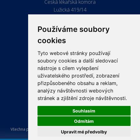
Česká lékařská komora
Lužická 419/14
779 00 Olomouc
Používáme soubory
cookies
Tyto webové stránky používají
ODKAZY
soubory cookies a další sledovací
PRO LÉKAŘE
nástroje s cílem vylepšení
uživatelského prostředí, zobrazení
PRO VEŘEJNOST
přizpůsobeného obsahu a reklam,
VZDĚLÁVÁNÍ
analýzy návštěvnosti webových
stránek a zjištění zdroje návštěvnosti.
Souhlasím
Odmítám
Všechna práva vyhrazena Česká lékařská komora. Tvorba a provoz
Upravit mé předvolby
webu:
ISSA CZECH s.r.o.
.