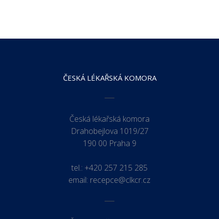
ČESKÁ LÉKAŘSKÁ KOMORA
Česká lékařská komora
Drahobejlova 1019/27
190 00 Praha 9
tel.:
+420 257 215 285
email:
recepce@clkcr.cz