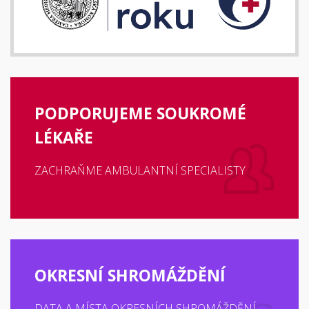
PODPORUJEME SOUKROMÉ
LÉKAŘE
ZACHRAŇME AMBULANTNÍ SPECIALISTY
OKRESNÍ SHROMÁŽDĚNÍ
DATA A MÍSTA OKRESNÍCH SHROMÁŽDĚNÍ