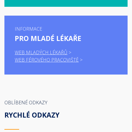
INFORMACE
PRO MLADÉ LÉKAŘE
WEB MLADÝCH LÉKAŘŮ
WEB FÉROVÉHO PRACOVIŠTĚ
OBLÍBENÉ ODKAZY
RYCHLÉ ODKAZY