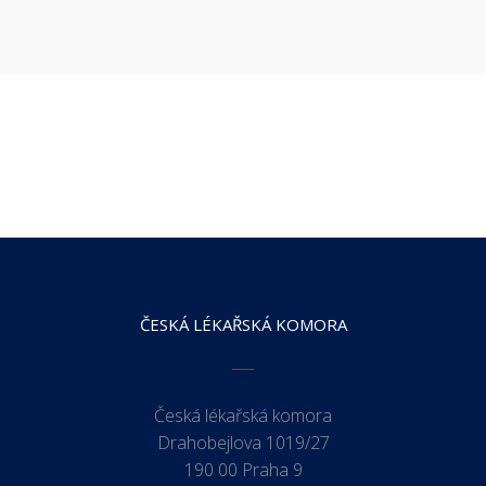
ČESKÁ LÉKAŘSKÁ KOMORA
Česká lékařská komora
Drahobejlova 1019/27
190 00 Praha 9