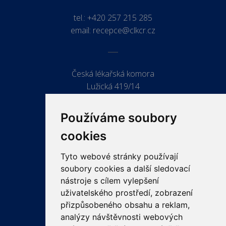
tel.:
+420 257 215 285
email:
recepce@clkcr.cz
Česká lékařská komora
Lužická 419/14
779 00 Olomouc
Používáme soubory
cookies
Tyto webové stránky používají
ODKAZY
soubory cookies a další sledovací
PRO LÉKAŘE
nástroje s cílem vylepšení
uživatelského prostředí, zobrazení
PRO VEŘEJNOST
přizpůsobeného obsahu a reklam,
VZDĚLÁVÁNÍ
analýzy návštěvnosti webových