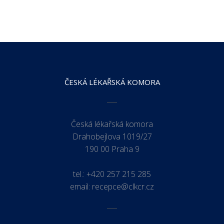
ČESKÁ LÉKAŘSKÁ KOMORA
Česká lékařská komora
Drahobejlova 1019/27
190 00 Praha 9
tel.:
+420 257 215 285
email:
recepce@clkcr.cz