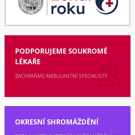
PODPORUJEME SOUKROMÉ
LÉKAŘE
ZACHRAŇME AMBULANTNÍ SPECIALISTY
OKRESNÍ SHROMÁŽDĚNÍ