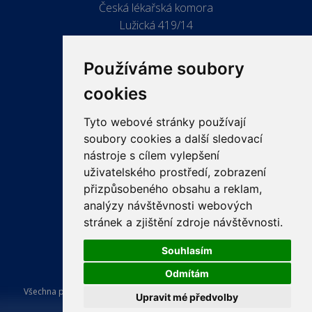
Česká lékařská komora
Lužická 419/14
779 00 Olomouc
Používáme soubory
cookies
Tyto webové stránky používají
ODKAZY
soubory cookies a další sledovací
PRO LÉKAŘE
nástroje s cílem vylepšení
uživatelského prostředí, zobrazení
PRO VEŘEJNOST
přizpůsobeného obsahu a reklam,
VZDĚLÁVÁNÍ
analýzy návštěvnosti webových
stránek a zjištění zdroje návštěvnosti.
Souhlasím
Odmítám
Všechna práva vyhrazena Česká lékařská komora. Tvorba a provoz
Upravit mé předvolby
webu:
ISSA CZECH s.r.o.
.