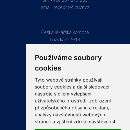
tel.:
+420 257 215 285
email:
recepce@clkcr.cz
Česká lékařská komora
Lužická 419/14
779 00 Olomouc
Používáme soubory
cookies
Tyto webové stránky používají
ODKAZY
soubory cookies a další sledovací
PRO LÉKAŘE
nástroje s cílem vylepšení
uživatelského prostředí, zobrazení
PRO VEŘEJNOST
přizpůsobeného obsahu a reklam,
VZDĚLÁVÁNÍ
analýzy návštěvnosti webových
stránek a zjištění zdroje návštěvnosti.