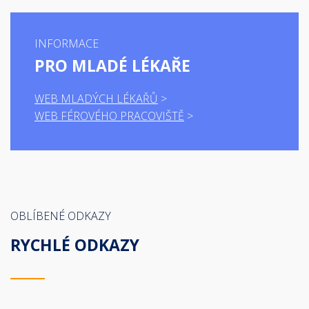
INFORMACE
PRO MLADÉ LÉKAŘE
WEB MLADÝCH LÉKAŘŮ
WEB FÉROVÉHO PRACOVIŠTĚ
OBLÍBENÉ ODKAZY
RYCHLÉ ODKAZY