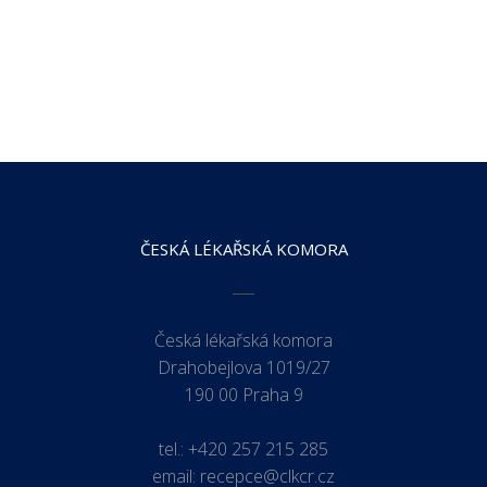
ČESKÁ LÉKAŘSKÁ KOMORA
Česká lékařská komora
Drahobejlova 1019/27
190 00 Praha 9
tel.:
+420 257 215 285
email:
recepce@clkcr.cz