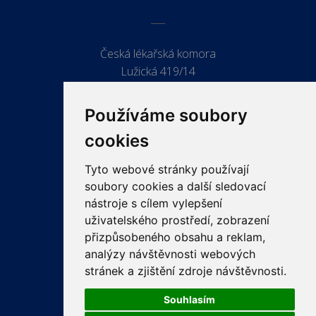
Česká lékařská komora
Lužická 419/14
779 00 Olomouc
Používáme soubory
cookies
Tyto webové stránky používají
ODKAZY
soubory cookies a další sledovací
PRO LÉKAŘE
nástroje s cílem vylepšení
uživatelského prostředí, zobrazení
PRO VEŘEJNOST
přizpůsobeného obsahu a reklam,
VZDĚLÁVÁNÍ
analýzy návštěvnosti webových
stránek a zjištění zdroje návštěvnosti.
Souhlasím