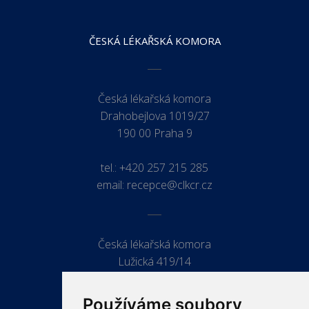
ČESKÁ LÉKAŘSKÁ KOMORA
Česká lékařská komora
Drahobejlova 1019/27
190 00 Praha 9
tel.:
+420 257 215 285
email:
recepce@clkcr.cz
Česká lékařská komora
Lužická 419/14
779 00 Olomouc
Používáme soubory