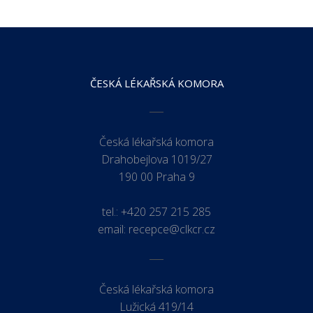
ČESKÁ LÉKAŘSKÁ KOMORA
Česká lékařská komora
Drahobejlova 1019/27
190 00 Praha 9
tel.:
+420 257 215 285
email:
recepce@clkcr.cz
Česká lékařská komora
Lužická 419/14