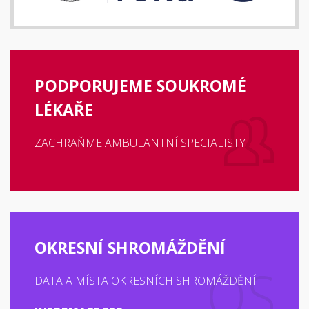
PODPORUJEME SOUKROMÉ
LÉKAŘE
ZACHRAŇME AMBULANTNÍ SPECIALISTY
OKRESNÍ SHROMÁŽDĚNÍ
DATA A MÍSTA OKRESNÍCH SHROMÁŽDĚNÍ