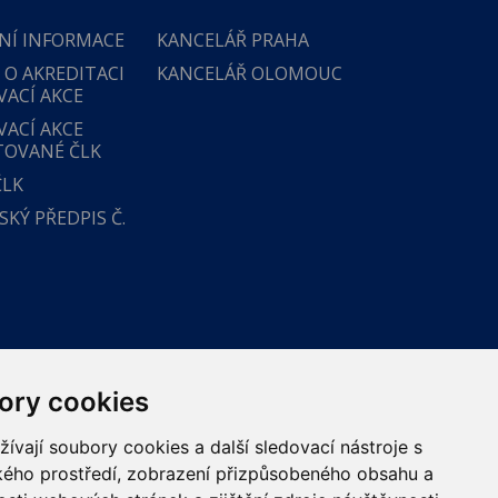
NÍ INFORMACE
KANCELÁŘ PRAHA
 O AKREDITACI
KANCELÁŘ OLOMOUC
VACÍ AKCE
VACÍ AKCE
TOVANÉ ČLK
ČLK
KÝ PŘEDPIS Č.
ory cookies
vají soubory cookies a další sledovací nástroje s
ského prostředí, zobrazení přizpůsobeného obsahu a