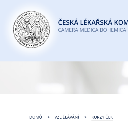
Česká
lékařská
ČESKÁ
LÉKAŘSKÁ KO
komora
CAMERA MEDICA BOHEMICA
DOMŮ
VZDĚLÁVÁNÍ
KURZY ČLK