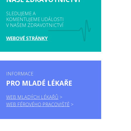
SLEDUJEME A
KOMENTUJEME UDÁLOSTI
V NAŠEM ZDRAVOTNICTVÍ
WEBOVÉ STRÁNKY
INFORMACE
PRO MLADÉ LÉKAŘE
WEB MLADÝCH LÉKAŘŮ
WEB FÉROVÉHO PRACOVIŠTĚ