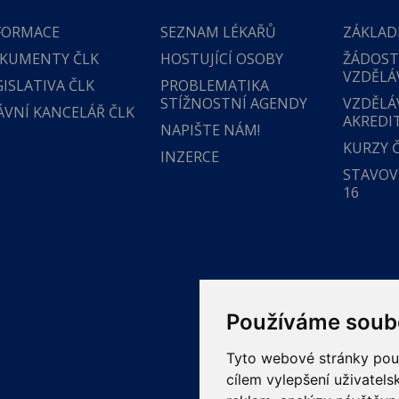
FORMACE
SEZNAM LÉKAŘŮ
ZÁKLAD
KUMENTY ČLK
HOSTUJÍCÍ OSOBY
ŽÁDOST
VZDĚLÁ
GISLATIVA ČLK
PROBLEMATIKA
STÍŽNOSTNÍ AGENDY
VZDĚLÁ
ÁVNÍ KANCELÁŘ ČLK
AKREDI
NAPIŠTE NÁM!
KURZY 
INZERCE
STAVOVS
16
Používáme soub
Tyto webové stránky použí
cílem vylepšení uživatel