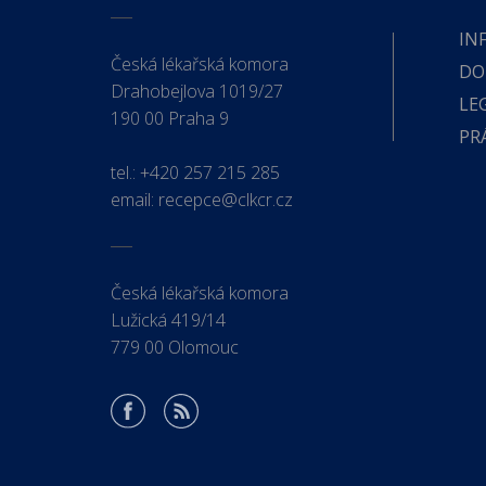
IN
Česká lékařská komora
DO
Drahobejlova 1019/27
LE
190 00 Praha 9
PR
tel.:
+420 257 215 285
email:
recepce@clkcr.cz
Česká lékařská komora
Lužická 419/14
779 00 Olomouc