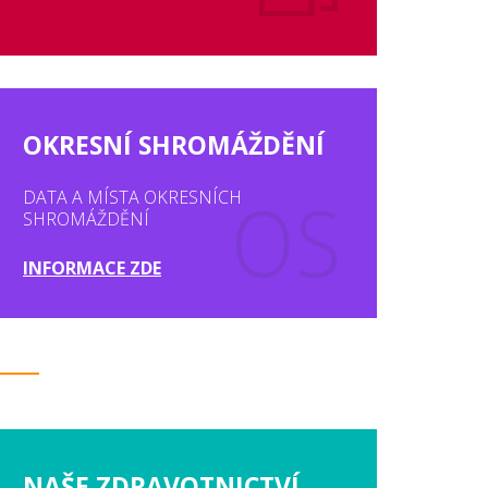
OKRESNÍ SHROMÁŽDĚNÍ
DATA A MÍSTA OKRESNÍCH
SHROMÁŽDĚNÍ
INFORMACE ZDE
NAŠE ZDRAVOTNICTVÍ