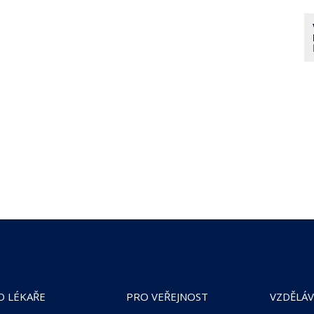
O LÉKAŘE
PRO VEŘEJNOST
VZDĚLÁV