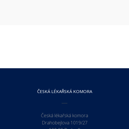
ČESKÁ LÉKAŘSKÁ KOMORA
Česká lékařská komora
Drahobejlova 1019/27