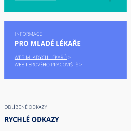
INFORMACE
PRO MLADÉ LÉKAŘE
WEB MLADÝCH LÉKAŘŮ
WEB FÉROVÉHO PRACOVIŠTĚ
OBLÍBENÉ ODKAZY
RYCHLÉ ODKAZY