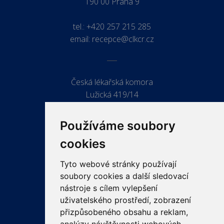
190 00 Praha 9
tel.:
+420 257 215 285
email:
recepce@clkcr.cz
Česká lékařská komora
Lužická 419/14
779 00 Olomouc
Používáme soubory
cookies
Tyto webové stránky používají
ODKAZY
soubory cookies a další sledovací
PRO LÉKAŘE
nástroje s cílem vylepšení
uživatelského prostředí, zobrazení
PRO VEŘEJNOST
přizpůsobeného obsahu a reklam,
VZDĚLÁVÁNÍ